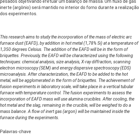
pesados objetivando efetuar um balanço de massa. Um fluxo de gás
inerte (argônio) será mantido no interior do forno durante a realização
dos experimentos.
This research aims to study the incorporation of the mass of electric arc
furnace dust (EAFD), by addition in hot metal (1,78% Si) at a temperature of
1,350 degrees Celsius. The addition of the EAFD will be in the form of
briquettes. Previously, the EAFD will be characterized using the following
techniques: chemical analysis, size analysis, X-ray diffraction, scanning
electron microscopy (SEM) and energy dispersive spectroscopy (EDS)
microanalysis. After characterization, the EAFD to be added to the hot
metal, will be agglomerated in the form of briquettes. The achievement of
fusion experiments in laboratory scale, will take place in a vertical tubular
furnace with temperature control. The fusion experiments to assess the
incorporation of EAFD mass will use alumina crucibles. After cooling, the
hot metal and the slag, remaining in the crucible, will be weighed to do a
mass balance. A flow of inert gas (argon) will be maintained inside the
furnace during the experiments.
Palavras-chave