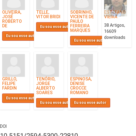
OLIVEIRA,
TELLE,
SOBRINHO,
ESTEFANO
JOSÉ
VITOR BRIDI
VICENTE DE
VIEIRA
ROBERTO
PAULO
38 Artigos,
DE
FERREIRA
Eu sou esse autor
MARQUES
16609
Eu sou esse autor
downloads
Eu sou esse autor
GRILLO,
TENÓRIO,
ESPINOSA,
FELIPE
JORGE
DENISE
FARDIN
ALBERTO
CROCCE
SOARES
ROMANO
Eu sou esse autor
Eu sou esse autor
Eu sou esse autor
DOI
10.5151/2594-5300-22810