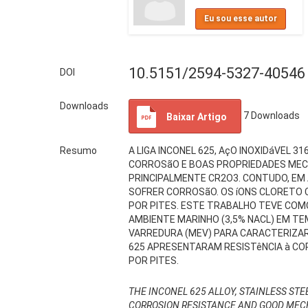
Eu sou esse autor
10.5151/2594-5327-40546
DOI
Downloads
7
Downloads
Baixar Artigo
Resumo
A LIGA INCONEL 625, AçO INOXIDáVEL 
CORROSãO E BOAS PROPRIEDADES MECâN
PRINCIPALMENTE CR2O3. CONTUDO, EM
SOFRER CORROSãO. OS íONS CLORETO 
POR PITES. ESTE TRABALHO TEVE COMO
AMBIENTE MARINHO (3,5% NACL) EM T
VARREDURA (MEV) PARA CARACTERIZAR 
625 APRESENTARAM RESISTêNCIA à COR
POR PITES.
THE INCONEL 625 ALLOY, STAINLESS ST
CORROSION RESISTANCE AND GOOD MECHA