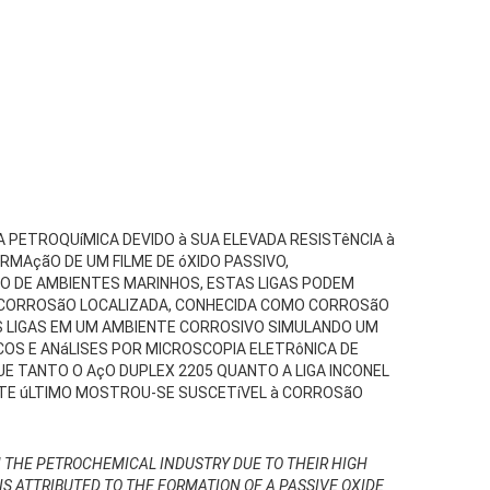
A PETROQUíMICA DEVIDO à SUA ELEVADA RESISTêNCIA à
RMAçãO DE UM FILME DE óXIDO PASSIVO,
O DE AMBIENTES MARINHOS, ESTAS LIGAS PODEM
M CORROSãO LOCALIZADA, CONHECIDA COMO CORROSãO
AS LIGAS EM UM AMBIENTE CORROSIVO SIMULANDO UM
OS E ANáLISES POR MICROSCOPIA ELETRôNICA DE
E TANTO O AçO DUPLEX 2205 QUANTO A LIGA INCONEL
ESTE úLTIMO MOSTROU-SE SUSCETíVEL à CORROSãO
IN THE PETROCHEMICAL INDUSTRY DUE TO THEIR HIGH
S ATTRIBUTED TO THE FORMATION OF A PASSIVE OXIDE