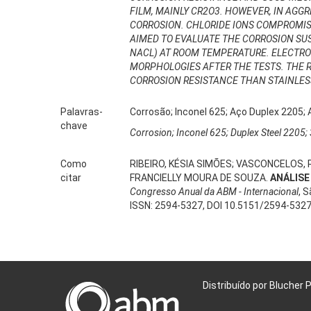
FILM, MAINLY CR2O3. HOWEVER, IN AG
CORROSION. CHLORIDE IONS COMPROMISE
AIMED TO EVALUATE THE CORROSION SU
NACL) AT ROOM TEMPERATURE. ELECTR
MORPHOLOGIES AFTER THE TESTS. THE R
CORROSION RESISTANCE THAN STAINLESS
Palavras-
Corrosão; Inconel 625; Aço Duplex 2205; 
chave
Corrosion; Inconel 625; Duplex Steel 2205; 
Como
RIBEIRO, KÉSIA SIMÕES; VASCONCELOS, 
citar
FRANCIELLY MOURA DE SOUZA.
ANÁLISE
Congresso Anual da ABM - Internacional
, S
ISSN: 2594-5327, DOI 10.5151/2594-532
Distribuído por Blucher 