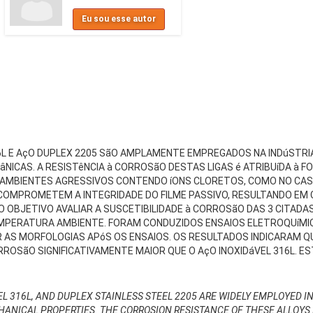
Eu sou esse autor
316L E AçO DUPLEX 2205 SãO AMPLAMENTE EMPREGADOS NA INDúSTRI
ICAS. A RESISTêNCIA à CORROSãO DESTAS LIGAS é ATRIBUíDA à FO
 AMBIENTES AGRESSIVOS CONTENDO íONS CLORETOS, COMO NO CAS
COMPROMETEM A INTEGRIDADE DO FILME PASSIVO, RESULTANDO E
 OBJETIVO AVALIAR A SUSCETIBILIDADE à CORROSãO DAS 3 CITAD
EMPERATURA AMBIENTE. FORAM CONDUZIDOS ENSAIOS ELETROQUíMIC
AS MORFOLOGIAS APóS OS ENSAIOS. OS RESULTADOS INDICARAM QU
ROSãO SIGNIFICATIVAMENTE MAIOR QUE O AçO INOXIDáVEL 316L. 
EEL 316L, AND DUPLEX STAINLESS STEEL 2205 ARE WIDELY EMPLOYED 
NICAL PROPERTIES. THE CORROSION RESISTANCE OF THESE ALLOYS I