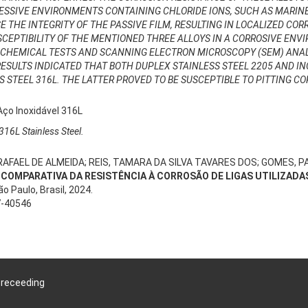
GRESSIVE ENVIRONMENTS CONTAINING CHLORIDE IONS, SUCH AS MARI
 THE INTEGRITY OF THE PASSIVE FILM, RESULTING IN LOCALIZED COR
SCEPTIBILITY OF THE MENTIONED THREE ALLOYS IN A CORROSIVE EN
OCHEMICAL TESTS AND SCANNING ELECTRON MICROSCOPY (SEM) ANA
ESULTS INDICATED THAT BOTH DUPLEX STAINLESS STEEL 2205 AND IN
 STEEL 316L. THE LATTER PROVED TO BE SUSCEPTIBLE TO PITTING CO
Aço Inoxidável 316L
316L Stainless Steel.
RAFAEL DE ALMEIDA; REIS, TAMARA DA SILVA TAVARES DOS; GOMES, PA
 COMPARATIVA DA RESISTÊNCIA À CORROSÃO DE LIGAS UTILIZADAS
ão Paulo, Brasil, 2024.
7-40546
Preceeding