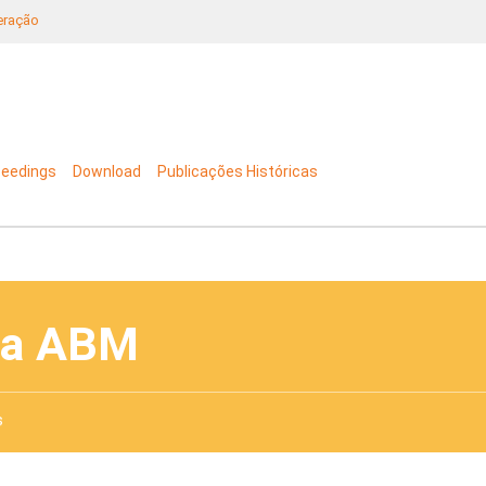
neração
ceedings
Download
Publicações Históricas
da ABM
s