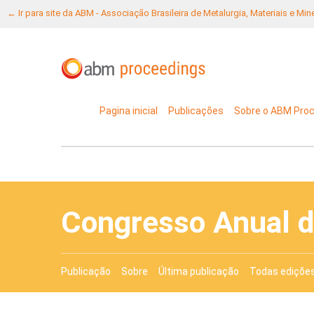
← Ir para site da ABM - Associação Brasileira de Metalurgia, Materiais e Mi
Pagina inicial
Publicações
Sobre o ABM Pro
Congresso Anual 
Publicação
Sobre
Última publicação
Todas ediçõe