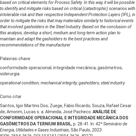
based on critical elements for Process Safety. In this way, it will be possible
to identify and mitigate risks based on critical (catastrophic) scenarios with
intolerable risk and their respective Independent Protection Layers (IPL), in
order to mitigate the risks that may materialize similarly to historical events
that involved gasholders in the Steel Industry. Based on the conclusion of
this analysis, develop a short, medium and long-term action plan to
maintain and adapt the gasholders to the best practices and
recommendations of the manufacturer
Palavras-chave
conformidade operacional; integridade mecânica; gasômetros;
siderurgia.
operational condition; mechanical integrity; gasholders; steel industry
Como citar
Santos, Igor Martins Dos; Zuege, Fabio Ricardo; Souza, Rafael Cesar
de; Amorim, Lucas s. a. Almeida; José Pacheco.
ANÁLISE DE
CONFORMIDADE OPERACIONAL E INTEGRIDADE MECÂNICA DOS
GASÔMETROS DA TERNIUM BRASIL
, p. 28-41. In:
42º Seminário de
Energia, Utilidades e Gases Industriais
, São Paulo, 2023.
ISSN: 2594-3626, DOI 10.5151/2594-3626-40271