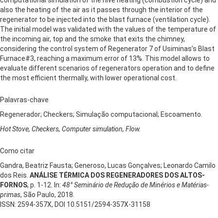
also the heating of the air as it passes through the interior of the
regenerator to be injected into the blast furnace (ventilation cycle).
The initial model was validated with the values of the temperature of
the incoming air, top and the smoke that exits the chimney,
considering the control system of Regenerator 7 of Usiminas’s Blast
Furnace#3, reaching a maximum error of 13%. This model allows to
evaluate different scenarios of regenerators operation and to define
the most efficient thermally, with lower operational cost.
Palavras-chave
Regenerador; Checkers; Simulação computacional; Escoamento.
Hot Stove, Checkers, Computer simulation, Flow.
Como citar
Gandra, Beatriz Fausta; Generoso, Lucas Gonçalves; Leonardo Camilo
dos Reis.
ANÁLISE TÉRMICA DOS REGENERADORES DOS ALTOS-
FORNOS
, p. 1-12. In:
48° Seminário de Redução de Minérios e Matérias-
primas
, São Paulo, 2018.
ISSN: 2594-357X, DOI 10.5151/2594-357X-31158