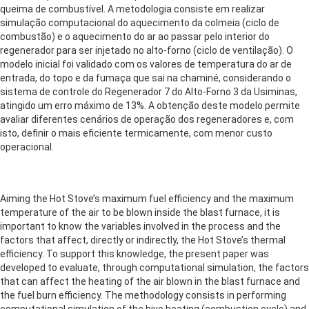
queima de combustível. A metodologia consiste em realizar
simulação computacional do aquecimento da colmeia (ciclo de
combustão) e o aquecimento do ar ao passar pelo interior do
regenerador para ser injetado no alto-forno (ciclo de ventilação). O
modelo inicial foi validado com os valores de temperatura do ar de
entrada, do topo e da fumaça que sai na chaminé, considerando o
sistema de controle do Regenerador 7 do Alto-Forno 3 da Usiminas,
atingido um erro máximo de 13%. A obtenção deste modelo permite
avaliar diferentes cenários de operação dos regeneradores e, com
isto, definir o mais eficiente termicamente, com menor custo
operacional.
Aiming the Hot Stove’s maximum fuel efficiency and the maximum
temperature of the air to be blown inside the blast furnace, it is
important to know the variables involved in the process and the
factors that affect, directly or indirectly, the Hot Stove’s thermal
efficiency. To support this knowledge, the present paper was
developed to evaluate, through computational simulation, the factors
that can affect the heating of the air blown in the blast furnace and
the fuel burn efficiency. The methodology consists in performing
computational simulation of the hive heating (combustion cycle) and