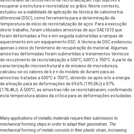
recuperar a estrutura e recristalizar os grãos. Neste contexto,
estudou-se a viabilidade de aplicação da técnica de calorimetria
diferencial (DSC), como ferramenta para a determinação da
temperatura de início de recristalização de aços. Para a execução
deste trabalho, foram utilizados amostras de aço SAE1010 que
foram deformadas a frio e em seguida submetidas a rampas de
aquecimento em um equipamento DSC. A técnica de DSC evidenciou
apenas o início do fenômeno de recuperação do material. Algumas
amostras deformadas foram submetidas a tratamentos térmicos
de recozimento de recristalização a 500°C, 600°C e 700°C. A partir da
caracterização microestrutural e de ensaios de microdureza,
calculou-se os valores de k e n do modelo de Avrami para as
amostras tratadas a 600°C e 700°C, obtendo-se após isto a energia
de ativação para as deformações de 69,6% (199,5KJ) e 87%
(178,4KJ). À 500°C, as amostras não se recristalizaram, confirmando
esta temperatura abaixo da crítica para as deformações estudadas.
Many applications of metallic materials require their submission to
mechanical forming steps in order to adapt their geometries. The
mechanical forming of metals consists in their plastic strain, increasing