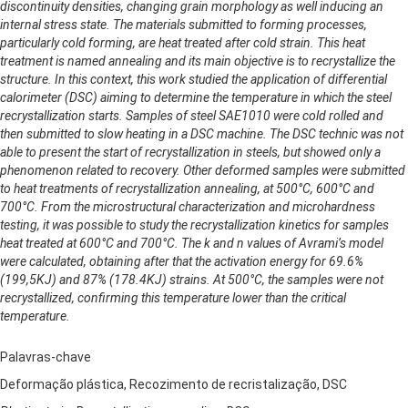
discontinuity densities, changing grain morphology as well inducing an
internal stress state. The materials submitted to forming processes,
particularly cold forming, are heat treated after cold strain. This heat
treatment is named annealing and its main objective is to recrystallize the
structure. In this context, this work studied the application of differential
calorimeter (DSC) aiming to determine the temperature in which the steel
recrystallization starts. Samples of steel SAE1010 were cold rolled and
then submitted to slow heating in a DSC machine. The DSC technic was not
able to present the start of recrystallization in steels, but showed only a
phenomenon related to recovery. Other deformed samples were submitted
to heat treatments of recrystallization annealing, at 500°C, 600°C and
700°C. From the microstructural characterization and microhardness
testing, it was possible to study the recrystallization kinetics for samples
heat treated at 600°C and 700°C. The k and n values of Avrami’s model
were calculated, obtaining after that the activation energy for 69.6%
(199,5KJ) and 87% (178.4KJ) strains. At 500°C, the samples were not
recrystallized, confirming this temperature lower than the critical
temperature.
Palavras-chave
Deformação plástica, Recozimento de recristalização, DSC