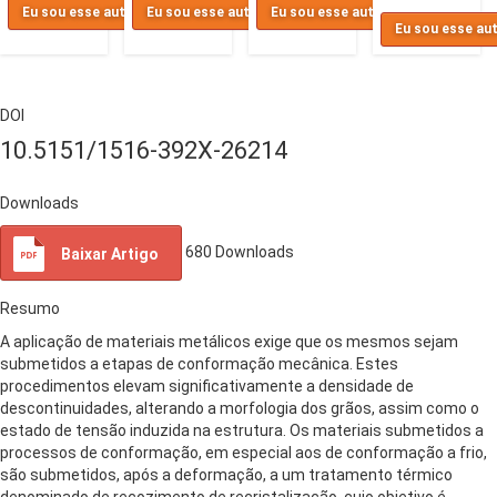
Eu sou esse autor
Eu sou esse autor
Eu sou esse autor
Eu sou esse au
DOI
10.5151/1516-392X-26214
Downloads
680
Downloads
Baixar Artigo
Resumo
A aplicação de materiais metálicos exige que os mesmos sejam
submetidos a etapas de conformação mecânica. Estes
procedimentos elevam significativamente a densidade de
descontinuidades, alterando a morfologia dos grãos, assim como o
estado de tensão induzida na estrutura. Os materiais submetidos a
processos de conformação, em especial aos de conformação a frio,
são submetidos, após a deformação, a um tratamento térmico
denominado de recozimento de recristalização, cujo objetivo é