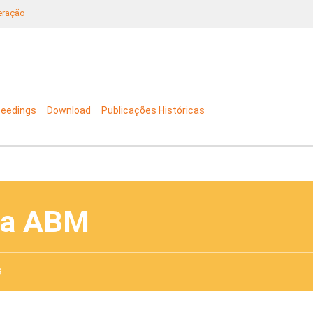
neração
ceedings
Download
Publicações Históricas
da ABM
s