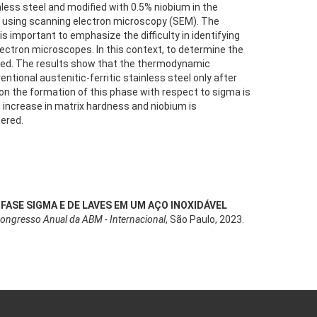
nless steel and modified with 0.5% niobium in the
de using scanning electron microscopy (SEM). The
s important to emphasize the difficulty in identifying
electron microscopes. In this context, to determine the
sed. The results show that the thermodynamic
tional austenitic-ferritic stainless steel only after
 on the formation of this phase with respect to sigma is
an increase in matrix hardness and niobium is
dered.
 FASE SIGMA E DE LAVES EM UM AÇO INOXIDÁVEL
ongresso Anual da ABM - Internacional
, São Paulo, 2023.