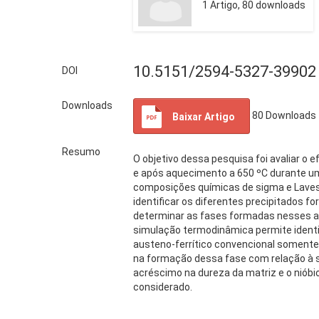
1 Artigo, 80 downloads
10.5151/2594-5327-39902
DOI
Downloads
80
Downloads
Baixar Artigo
Resumo
O objetivo dessa pesquisa foi avaliar o 
e após aquecimento a 650 ºC durante um
composições químicas de sigma e Laves f
identificar os diferentes precipitados 
determinar as fases formadas nesses a
simulação termodinâmica permite identif
austeno-ferrítico convencional somente
na formação dessa fase com relação à s
acréscimo na dureza da matriz e o nióbi
considerado.