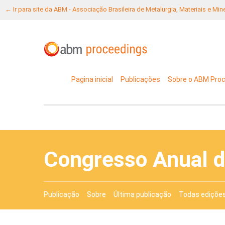
← Ir para site da ABM - Associação Brasileira de Metalurgia, Materiais e Mi
Pagina inicial
Publicações
Sobre o ABM Pro
Congresso Anual 
Publicação
Sobre
Última publicação
Todas ediçõe