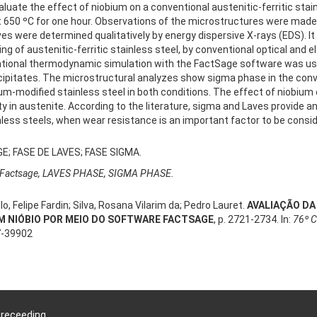
luate the effect of niobium on a conventional austenitic-ferritic stai
 at 650 ºC for one hour. Observations of the microstructures were ma
 were determined qualitatively by energy dispersive X-rays (EDS). It i
ing of austenitic-ferritic stainless steel, by conventional optical and 
ational thermodynamic simulation with the FactSage software was u
cipitates. The microstructural analyzes show sigma phase in the conven
ium-modified stainless steel in both conditions. The effect of niobium
lity in austenite. According to the literature, sigma and Laves provide 
less steels, when wear resistance is an important factor to be consi
E; FASE DE LAVES; FASE SIGMA.
Factsage, LAVES PHASE, SIGMA PHASE.
illo, Felipe Fardin; Silva, Rosana Vilarim da; Pedro Lauret.
AVALIAÇÃO DA
M NIÓBIO POR MEIO DO SOFTWARE FACTSAGE
, p. 2721-2734. In:
76º C
7-39902
Preceeding