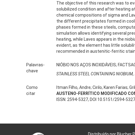
The objective of this research was to eva
solubilized condition and after heating
chemical compositions of sigma and Laves
the different precipitates formed in cool
phases formed in these steels, comput
simulation allows identifying several pre
heating, while Laves appears in the niob
evident, as the element has little solubi
recommended in austenitic-ferritic stain
Palavras-
NIÓBIO NOS AÇOS INOXIDÁVEIS; FACTSAG
chave
STAINLESS STEEL CONTAINING NIOBIUM, 
Como
Itman Filho, Andre; Cirilo, Karen Farias; Gr
citar
AUSTENO-FERRÍTICO MODIFICADO CO
ISSN: 2594-5327, DOI 10.5151/2594-532
Distribuído por Blucher 