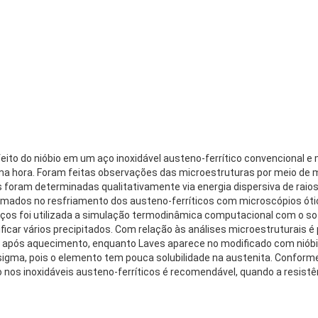
efeito do nióbio em um aço inoxidável austeno-ferrítico convencional e
a hora. Foram feitas observações das microestruturas por meio de mi
oram determinadas qualitativamente via energia dispersiva de raios 
formados no resfriamento dos austeno-ferríticos com microscópios óti
ços foi utilizada a simulação termodinâmica computacional com o s
icar vários precipitados. Com relação às análises microestruturais é
 após aquecimento, enquanto Laves aparece no modificado com nióbio 
igma, pois o elemento tem pouca solubilidade na austenita. Conforme
o nos inoxidáveis austeno-ferríticos é recomendável, quando a resist