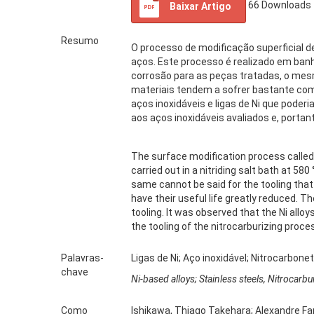
66
Downloads
Baixar Artigo
Resumo
O processo de modificação superficial d
aços. Este processo é realizado em banh
corrosão para as peças tratadas, o mesm
materiais tendem a sofrer bastante com a
aços inoxidáveis e ligas de Ni que poder
aos aços inoxidáveis avaliados e, porta
The surface modification process called 
carried out in a nitriding salt bath at 5
same cannot be said for the tooling that 
have their useful life greatly reduced. T
tooling. It was observed that the Ni allo
the tooling of the nitrocarburizing proce
Palavras-
Ligas de Ni; Aço inoxidável; Nitrocarbone
chave
Ni-based alloys; Stainless steels, Nitrocarbur
Como
Ishikawa, Thiago Takehara; Alexandre Fa