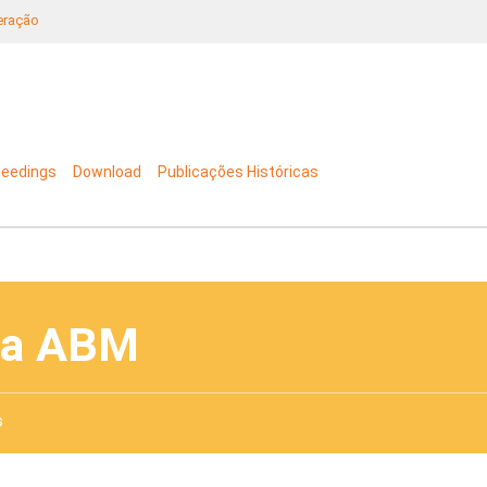
neração
ceedings
Download
Publicações Históricas
da ABM
s