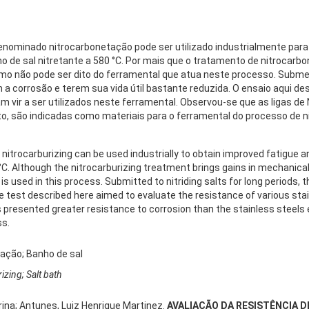
enominado nitrocarbonetação pode ser utilizado industrialmente para 
o de sal nitretante a 580 °C. Por mais que o tratamento de nitrocarb
o não pode ser dito do ferramental que atua neste processo. Submeti
 corrosão e terem sua vida útil bastante reduzida. O ensaio aqui descr
iam vir a ser utilizados neste ferramental. Observou-se que as ligas d
nto, são indicadas como materiais para o ferramental do processo de 
nitrocarburizing can be used industrially to obtain improved fatigue a
80 °C. Although the nitrocarburizing treatment brings gains in mechanica
is used in this process. Submitted to nitriding salts for long periods, 
he test described here aimed to evaluate the resistance of various stain
ys presented greater resistance to corrosion than the stainless steels 
ss.
tação; Banho de sal
izing; Salt bath
rina; Antunes, Luiz Henrique Martinez.
AVALIAÇÃO DA RESISTÊNCIA D