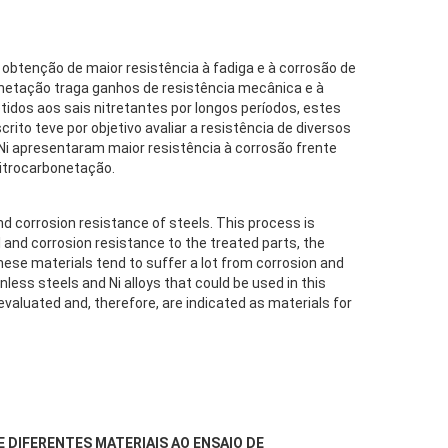
obtenção de maior resistência à fadiga e à corrosão de
onetação traga ganhos de resistência mecânica e à
dos aos sais nitretantes por longos períodos, estes
ito teve por objetivo avaliar a resistência de diversos
e Ni apresentaram maior resistência à corrosão frente
nitrocarbonetação.
nd corrosion resistance of steels. This process is
l and corrosion resistance to the treated parts, the
these materials tend to suffer a lot from corrosion and
less steels and Ni alloys that could be used in this
evaluated and, therefore, are indicated as materials for
E DIFERENTES MATERIAIS AO ENSAIO DE