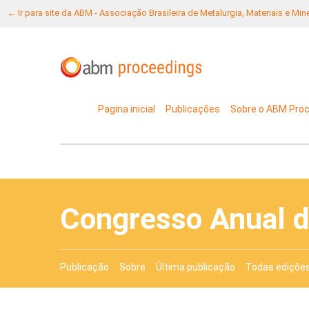
← Ir para site da ABM - Associação Brasileira de Metalurgia, Materiais e Mi
Pagina inicial
Publicações
Sobre o ABM Pro
Congresso Anual 
Publicação
Sobre
Última publicação
Todas ediçõe