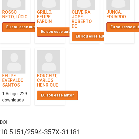
ROSSO
GRILLO,
OLIVEIRA,
JUNCA,
NETO, LÚCIO
FELIPE
JOSÉ
EDUARDO
FARDIN
ROBERTO
DE
Eu sou esse autor
Eu sou esse au
Eu sou esse autor
Eu sou esse autor
FELIPE
BORGERT,
EVERALDO
CARLOS
SANTOS
HENRIQUE
1 Artigo, 229
Eu sou esse autor
downloads
DOI
10.5151/2594-357X-31181