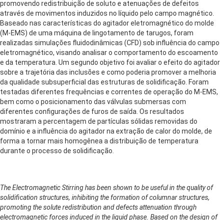
promovendo redistribuição de soluto e atenuações de defeitos
através de movimentos induzidos no líquido pelo campo magnético.
Baseado nas características do agitador eletromagnético do molde
(M-EMS) de uma máquina de lingotamento de tarugos, foram
realizadas simulações fluidodinâmicas (CFD) sob influência do campo
eletromagnético, visando analisar o comportamento do escoamento
e da temperatura. Um segundo objetivo foi avaliar o efeito do agitador
sobre a trajetória das inclusões e como poderia promover a melhoria
da qualidade subsuperficial das estruturas de solidificação. Foram
testadas diferentes frequências e correntes de operação do M-EMS,
bem como o posicionamento das válvulas submersas com
diferentes configurações de furos de saída. Os resultados
mostraram a percentagem de partículas sólidas removidas do
domínio e a influência do agitador na extração de calor do molde, de
forma a tornar mais homogênea a distribuição de temperatura
durante o processo de solidificação.
The Electromagnetic Stirring has been shown to be useful in the quality of
solidification structures, inhibiting the formation of columnar structures,
promoting the solute redistribution and defects attenuation through
electromagnetic forces induced in the liquid phase. Based on the design of