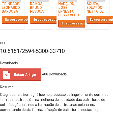
TRINDADE,
RAMOS,
NADALON,
SOUZA,
LEONARDO
BRUNO
JOSÉ
EDUARDO
BARBOZA
PESSOA
ERNESTO
NETTO DE
DE AZEVEDO
Eu sou esse autor
Eu sou esse autor
Eu sou esse au
Eu sou esse autor
DOI
10.5151/2594-5300-33710
Downloads
408
Downloads
Baixar Artigo
Resumo
O agitador eletromagnético no processo de lingotamento contínuo
tem se mostrado útil na melhoria de qualidade das estruturas de
solidificação, inibindo a formação de estruturas colunares,
aumentando desta forma, a fração de estruturas equiaxiais,