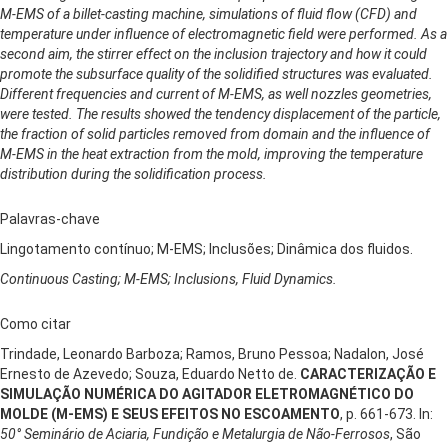
M-EMS of a billet-casting machine, simulations of fluid flow (CFD) and
temperature under influence of electromagnetic field were performed. As a
second aim, the stirrer effect on the inclusion trajectory and how it could
promote the subsurface quality of the solidified structures was evaluated.
Different frequencies and current of M-EMS, as well nozzles geometries,
were tested. The results showed the tendency displacement of the particle,
the fraction of solid particles removed from domain and the influence of
M-EMS in the heat extraction from the mold, improving the temperature
distribution during the solidification process.
Palavras-chave
Lingotamento contínuo; M-EMS; Inclusões; Dinâmica dos fluidos.
Continuous Casting; M-EMS; Inclusions, Fluid Dynamics.
Como citar
Trindade, Leonardo Barboza; Ramos, Bruno Pessoa; Nadalon, José
Ernesto de Azevedo; Souza, Eduardo Netto de.
CARACTERIZAÇÃO E
SIMULAÇÃO NUMÉRICA DO AGITADOR ELETROMAGNÉTICO DO
MOLDE (M-EMS) E SEUS EFEITOS NO ESCOAMENTO
, p. 661-673. In:
50° Seminário de Aciaria, Fundição e Metalurgia de Não-Ferrosos
, São