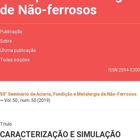
de Não-ferrosos
Publicação
Sobre
Última publicação
Todas edições
ISSN 2594-5300
50° Seminário de Aciaria, Fundição e Metalurgia de Não-Ferrosos
—
Vol. 50 , num. 50 (2019)
Título
CARACTERIZAÇÃO E SIMULAÇÃO