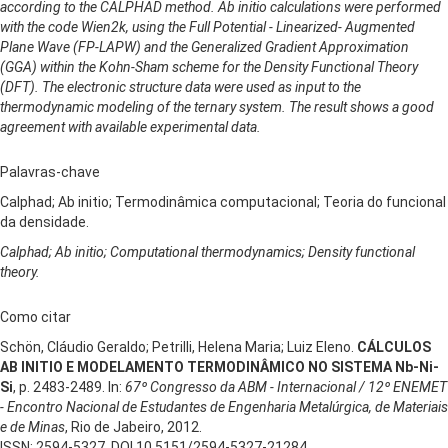
according to the CALPHAD method. Ab initio calculations were performed
with the code Wien2k, using the Full Potential - Linearized- Augmented
Plane Wave (FP-LAPW) and the Generalized Gradient Approximation
(GGA) within the Kohn-Sham scheme for the Density Functional Theory
(DFT). The electronic structure data were used as input to the
thermodynamic modeling of the ternary system. The result shows a good
agreement with available experimental data.
Palavras-chave
Calphad; Ab initio; Termodinâmica computacional; Teoria do funcional
da densidade.
Calphad; Ab initio; Computational thermodynamics; Density functional
theory.
Como citar
Schön, Cláudio Geraldo; Petrilli, Helena Maria; Luiz Eleno.
CÁLCULOS
AB INITIO E MODELAMENTO TERMODINÂMICO NO SISTEMA Nb-Ni-
Si
, p. 2483-2489. In:
67º Congresso da ABM - Internacional / 12º ENEMET
- Encontro Nacional de Estudantes de Engenharia Metalúrgica, de Materiais
e de Minas
, Rio de Jabeiro, 2012.
ISSN: 2594-5327, DOI 10.5151/2594-5327-21284