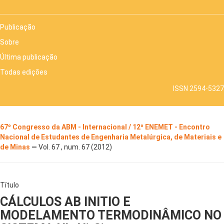
Publicação
Sobre
Última publicação
Todas edições
ISSN 2594-5327
67º Congresso da ABM - Internacional / 12º ENEMET - Encontro
Nacional de Estudantes de Engenharia Metalúrgica, de Materiais e
de Minas
—
Vol. 67 , num. 67 (2012)
Título
CÁLCULOS AB INITIO E
MODELAMENTO TERMODINÂMICO NO