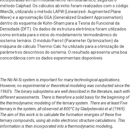
método Calphad. Os cálculos ab initio foram realizados com o código
Wien2k, utilizando o método LAPW (Linearized- Augmented Plane
Wave) e a aproximação GGA (Generalized Gradient Approximation)
dentro do esquema de Kohn-Sham para a Teoria do Funcional da
Densidade (DFT). Os dados de estrutura eletrônica foram utilizados
como entrada para o início do modelamento termodinâmico do
sistema ternário. O módulo Parrot (Parameter Optimization) da
máquina de cálculo Thermo-Calc foi utilizado para a otimização de
parâmetros descritivos do sistema. O resultado apresenta uma boa
concordância com os dados experimentais disponíveis.
The Nb-Ni-Si system is important for many technological applications.
However, no experimental or theoretical modeling was conducted since the
1960’s. The binary subsystems are well described in the literature, each with
different assessments. There is therefore a solid basis for the beginning of
the thermodynamic modeling of the ternary system. There are at least Five
ternary in the system, all observed at 800°C by Gladyshevskii et al (1969).
The aim of this work is to calculate the formation energies of these five
ternary compounds, using ab initio electronic structure calculations. This
information is then incorporated into a thermodynamic modeling,