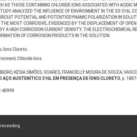
H AS THOSE CONTAINING CHLORIDE IONS ASSOCIATED WITH ACIDIC M
TUDY ANALYZED THE INFLUENCE OF ENVIRONMENT IN THE SS 316L 
CUIT POTENTIAL AND POTENTIODYNAMIC POLARIZATION IN SOLUTIO
 THE MOST CORROSIVE, EVIDENCED BY THE DISPLACEMENT OF OPEN 
BY A HIGH CORROSION CURRENT DENSITY. THE ELECTROCHEMICAL R
FORMATION OF CORROSION PRODUCTS IN THE SOLUTION.
; Íons Cloreto.
ironment; Chloride Ions.
IBEIRO, KÉSIA SIMÕES; SOARES, FRANCIELLY MOURA DE SOUZA; VASCO
AÇO AUSTENÍTICO 316L EM PRESENÇA DE ÍONS CLORETO
, p. 1887
7-40999
Preceeding