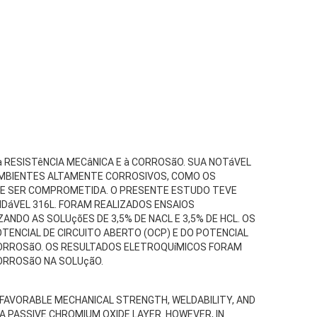
à RESISTêNCIA MECâNICA E à CORROSãO. SUA NOTáVEL
 AMBIENTES ALTAMENTE CORROSIVOS, COMO OS
DE SER COMPROMETIDA. O PRESENTE ESTUDO TEVE
IDáVEL 316L. FORAM REALIZADOS ENSAIOS
NDO AS SOLUçõES DE 3,5% DE NACL E 3,5% DE HCL. OS
ENCIAL DE CIRCUITO ABERTO (OCP) E DO POTENCIAL
ORROSãO. OS RESULTADOS ELETROQUíMICOS FORAM
ORROSãO NA SOLUçãO.
S FAVORABLE MECHANICAL STRENGTH, WELDABILITY, AND
 PASSIVE CHROMIUM OXIDE LAYER. HOWEVER, IN