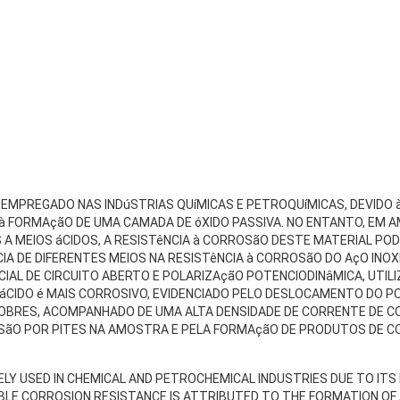
 EMPREGADO NAS INDúSTRIAS QUíMICAS E PETROQUíMICAS, DEVIDO 
A à FORMAçãO DE UMA CAMADA DE óXIDO PASSIVA. NO ENTANTO, EM
A MEIOS áCIDOS, A RESISTêNCIA à CORROSãO DESTE MATERIAL PO
A DE DIFERENTES MEIOS NA RESISTêNCIA à CORROSãO DO AçO INOX
AL DE CIRCUITO ABERTO E POLARIZAçãO POTENCIODINâMICA, UTILIZA
CIDO é MAIS CORROSIVO, EVIDENCIADO PELO DESLOCAMENTO DO POT
OBRES, ACOMPANHADO DE UMA ALTA DENSIDADE DE CORRENTE DE C
ãO POR PITES NA AMOSTRA E PELA FORMAçãO DE PRODUTOS DE C
IDELY USED IN CHEMICAL AND PETROCHEMICAL INDUSTRIES DUE TO IT
LE CORROSION RESISTANCE IS ATTRIBUTED TO THE FORMATION OF A