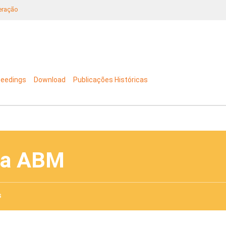
neração
ceedings
Download
Publicações Históricas
da ABM
s