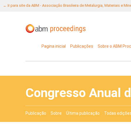
← Ir para site da ABM - Associação Brasileira de Metalurgia, Materiais e Mi
Pagina inicial
Publicações
Sobre o ABM Pro
Congresso Anual 
Publicação
Sobre
Última publicação
Todas ediçõe