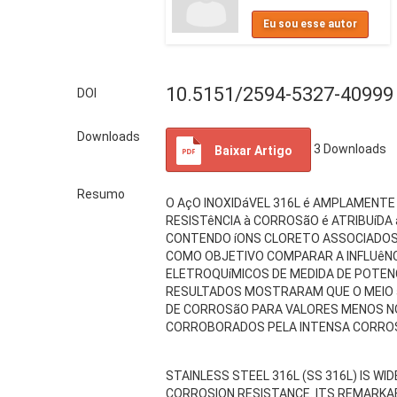
Eu sou esse autor
10.5151/2594-5327-40999
DOI
Downloads
3
Downloads
Baixar Artigo
Resumo
O AçO INOXIDáVEL 316L é AMPLAMENTE
RESISTêNCIA à CORROSãO é ATRIBUíD
CONTENDO íONS CLORETO ASSOCIADOS 
COMO OBJETIVO COMPARAR A INFLUêNCI
ELETROQUíMICOS DE MEDIDA DE POTENCI
RESULTADOS MOSTRARAM QUE O MEIO á
DE CORROSãO PARA VALORES MENOS N
CORROBORADOS PELA INTENSA CORROS
STAINLESS STEEL 316L (SS 316L) IS W
CORROSION RESISTANCE. ITS REMARKAB