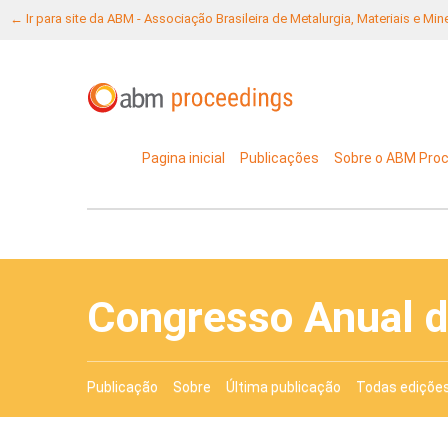
← Ir para site da ABM - Associação Brasileira de Metalurgia, Materiais e Mi
Pagina inicial
Publicações
Sobre o ABM Pro
Congresso Anual 
Publicação
Sobre
Última publicação
Todas ediçõe