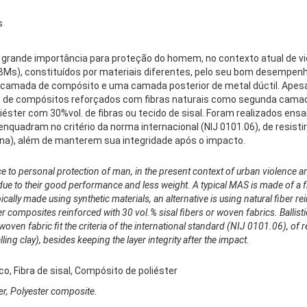
s
 grande importância para proteção do homem, no contexto atual de v
s), constituídos por materiais diferentes, pelo seu bom desempenh
camada de compósito e uma camada posterior de metal dúctil. Apesa
ção de compósitos reforçados com fibras naturais como segunda camada.
éster com 30%vol. de fibras ou tecido de sisal. Foram realizados ensa
enquadram no critério da norma internacional (NIJ 0101.06), de resist
lina), além de manterem sua integridade após o impacto.
e to personal protection of man, in the present context of urban violence 
 due to their good performance and less weight. A typical MAS is made of a 
pically made using synthetic materials, an alternative is using natural fiber
ter composites reinforced with 30 vol.% sisal fibers or woven fabrics. Ballis
woven fabric fit the criteria of the international standard (NIJ 0101.06), of 
ng clay), besides keeping the layer integrity after the impact.
, Fibra de sisal, Compósito de poliéster
iber, Polyester composite.