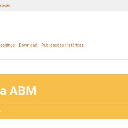
neração
ceedings
Download
Publicações Históricas
da ABM
s