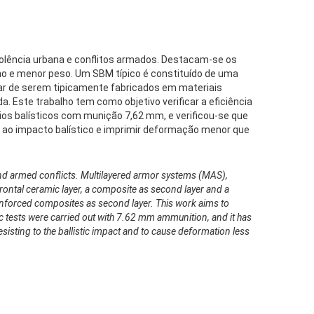
iolência urbana e conflitos armados. Destacam-se os
o e menor peso. Um SBM típico é constituído de uma
r de serem tipicamente fabricados em materiais
 Este trabalho tem como objetivo verificar a eficiência
ios balísticos com munição 7,62 mm, e verificou-se que
ir ao impacto balístico e imprimir deformação menor que
and armed conflicts. Multilayered armor systems (MAS),
frontal ceramic layer, a composite as second layer and a
 reinforced composites as second layer. This work aims to
tic tests were carried out with 7.62 mm ammunition, and it has
resisting to the ballistic impact and to cause deformation less