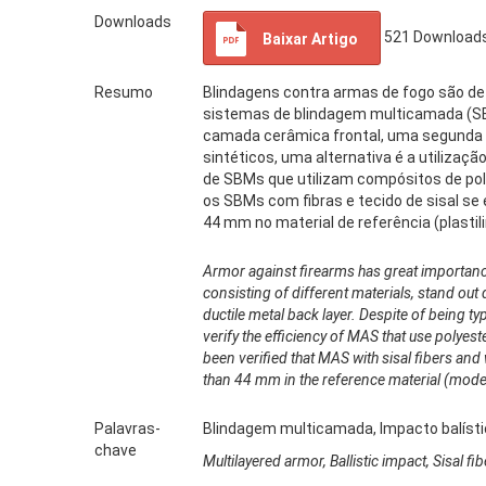
Downloads
521
Download
Baixar Artigo
Resumo
Blindagens contra armas de fogo são de
sistemas de blindagem multicamada (SBM
camada cerâmica frontal, uma segunda 
sintéticos, uma alternativa é a utiliza
de SBMs que utilizam compósitos de poli
os SBMs com fibras e tecido de sisal se 
44 mm no material de referência (plasti
Armor against firearms has great importanc
consisting of different materials, stand out
ductile metal back layer. Despite of being ty
verify the efficiency of MAS that use polyes
been verified that MAS with sisal fibers and 
than 44 mm in the reference material (modelli
Palavras-
Blindagem multicamada, Impacto balístico
chave
Multilayered armor, Ballistic impact, Sisal f