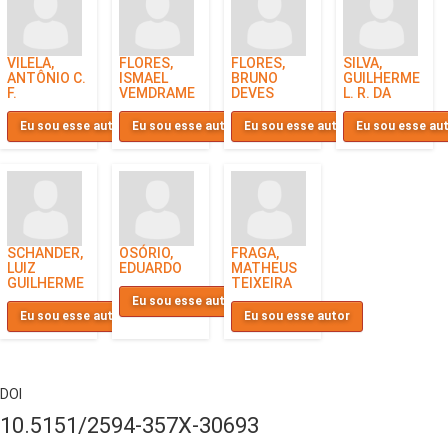
VILELA,
FLORES,
FLORES,
SILVA,
ANTÔNIO C.
ISMAEL
BRUNO
GUILHERME
F.
VEMDRAME
DEVES
L. R. DA
Eu sou esse autor
Eu sou esse autor
Eu sou esse autor
Eu sou esse au
SCHANDER,
OSÓRIO,
FRAGA,
LUIZ
EDUARDO
MATHEUS
GUILHERME
TEIXEIRA
Eu sou esse autor
Eu sou esse autor
Eu sou esse autor
DOI
10.5151/2594-357X-30693