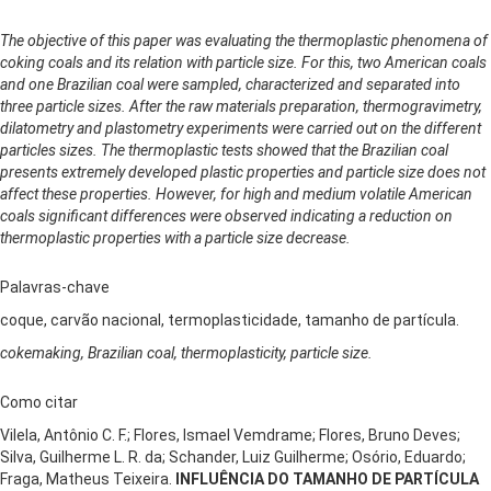
The objective of this paper was evaluating the thermoplastic phenomena of
coking coals and its relation with particle size. For this, two American coals
and one Brazilian coal were sampled, characterized and separated into
three particle sizes. After the raw materials preparation, thermogravimetry,
dilatometry and plastometry experiments were carried out on the different
particles sizes. The thermoplastic tests showed that the Brazilian coal
presents extremely developed plastic properties and particle size does not
affect these properties. However, for high and medium volatile American
coals significant differences were observed indicating a reduction on
thermoplastic properties with a particle size decrease.
Palavras-chave
coque, carvão nacional, termoplasticidade, tamanho de partícula.
cokemaking, Brazilian coal, thermoplasticity, particle size.
Como citar
Vilela, Antônio C. F.; Flores, Ismael Vemdrame; Flores, Bruno Deves;
Silva, Guilherme L. R. da; Schander, Luiz Guilherme; Osório, Eduardo;
Fraga, Matheus Teixeira.
INFLUÊNCIA DO TAMANHO DE PARTÍCULA