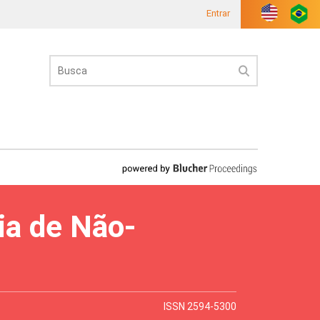
Entrar
ia de Não-
ISSN 2594-5300