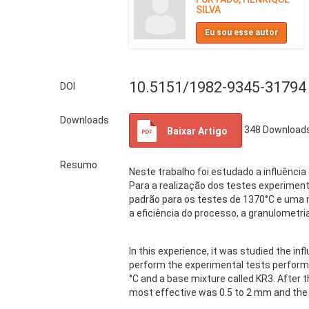
SILVA
Eu sou esse autor
10.5151/1982-9345-31794
DOI
Downloads
348
Download
Baixar Artigo
Resumo
Neste trabalho foi estudado a influênci
Para a realização dos testes experimenta
padrão para os testes de 1370°C e uma 
a eficiência do processo, a granulometr
In this experience, it was studied the in
perform the experimental tests performe
°C and a base mixture called KR3. After t
most effective was 0.5 to 2 mm and the 