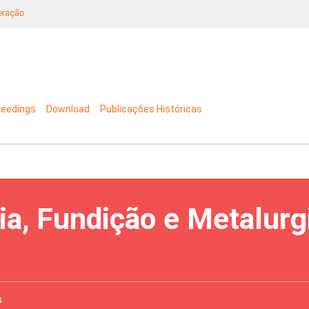
neração
ceedings
Download
Publicações Históricas
ia, Fundição e Metalurg
s