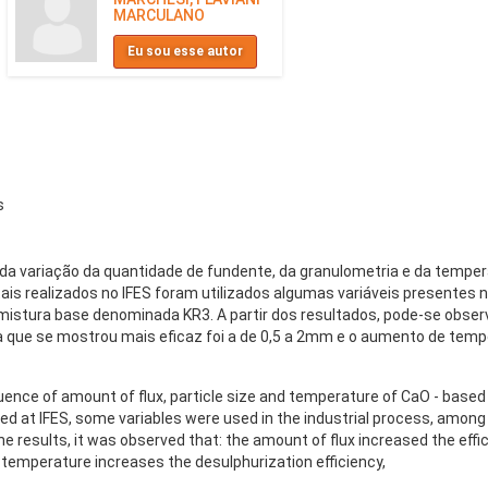
MARCULANO
Eu sou esse autor
s
a da variação da quantidade de fundente, da granulometria e da tempe
is realizados no IFES foram utilizados algumas variáveis presentes n
mistura base denominada KR3. A partir dos resultados, pode-se obse
ia que se mostrou mais eficaz foi a de 0,5 a 2mm e o aumento de tempe
fluence of amount of flux, particle size and temperature of CaO - based
d at IFES, some variables were used in the industrial process, among
he results, it was observed that: the amount of flux increased the effi
temperature increases the desulphurization efficiency,