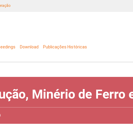
neração
ceedings
Download
Publicações Históricas
ução, Minério de Ferro
s