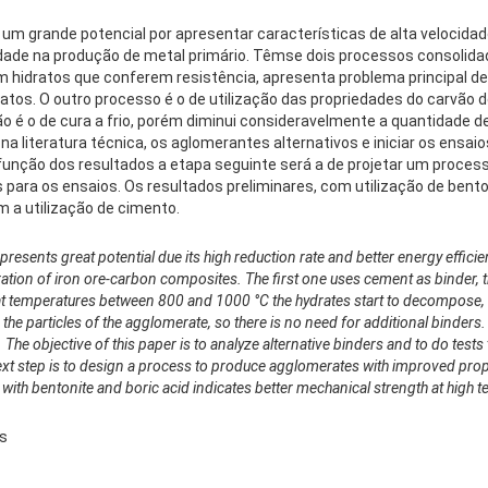
um grande potencial por apresentar características de alta velocidad
idade na produção de metal primário. Têmse dois processos consolid
 hidratos que conferem resistência, apresenta problema principal de
tos. O outro processo é o de utilização das propriedades do carvão de
o é o de cura a frio, porém diminui consideravelmente a quantidade 
, na literatura técnica, os aglomerantes alternativos e iniciar os ens
função dos resultados a etapa seguinte será a de projetar um proces
para os ensaios. Os resultados preliminares, com utilização de bento
 a utilização de cimento.
presents great potential due its high reduction rate and better energy efficie
tion of iron ore-carbon composites. The first one uses cement as binder, t
 at temperatures between 800 and 1000 °C the hydrates start to decompose,
nd the particles of the agglomerate, so there is no need for additional binde
e objective of this paper is to analyze alternative binders and to do tests to
next step is to design a process to produce agglomerates with improved prope
with bentonite and boric acid indicates better mechanical strength at high 
os