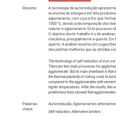
Resumo
A tecnologia de autorredução apresenta 
economia de energia e em alta produtiv
aglomerante, com cura a frio que formam
1000 °C, devido à decomposição dos hidra
redutor e aglomerante. Este processo nã
O objetivo deste trabalho é o de analisar
mecânica, principalmente a quente. Em 
quente. A análise resultou em sugestões 
das pelotas melhores que as obtidas com
The technology of self reduction of iron ore 
There are two main processes for agglomera
agglomerate. But its main drawback is that
the thermal plasticity of coking coals to bi
compared to the agglomerates with cement. Th
higher temperatures. After the results, the 
preliminary tests showed that agglomerates 
Palavras-
Autorredução, Aglomerantes alternativ
chave
Self reduction, Alternative binders