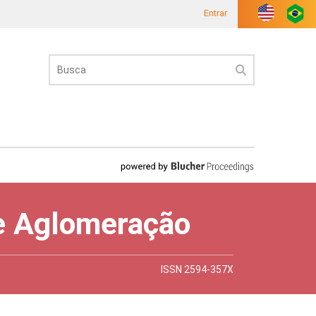
Entrar
 e Aglomeração
ISSN 2594-357X