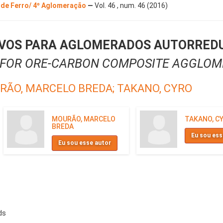
 de Ferro/ 4º Aglomeração
—
Vol. 46 , num. 46 (2016)
IVOS PARA AGLOMERADOS AUTORREDU
 FOR ORE-CARBON COMPOSITE AGGLOME
RÃO, MARCELO BREDA;
TAKANO, CYRO
MOURÃO, MARCELO
TAKANO, C
BREDA
Eu sou ess
Eu sou esse autor
ds