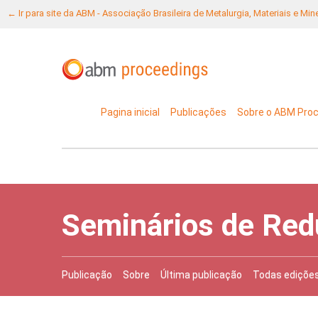
← Ir para site da ABM - Associação Brasileira de Metalurgia, Materiais e Mi
Pagina inicial
Publicações
Sobre o ABM Pro
Seminários de Red
Publicação
Sobre
Última publicação
Todas ediçõe