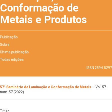
Conformação de
Metais e Produtos
Publicação
Sobre
Última publicação
Todas edições
ISSN 2594-5297
57° Seminário de Laminação e Conformação de Metais
—
Vol. 57 ,
num. 57 (2022)
Título