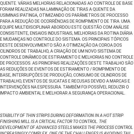
QUENTE. VÁRIAS MELHORIAS RELACIONADAS AO CONTROLE DE BASE
FORAM REALIZADAS NA LAMINAÇÃO DE TIRAS A QUENTE DA
USIMINAS IPATINGA, OTIMIZANDO OS PARÂMETROS DE PROCESSO
PARA A REDUÇÃO DE OCORRÊNCIAS DE ROMPIMENTO DE TIRA. UMA
EQUIPE MULTIDISCIPLINAR ABORDOU ESTE QUESTÃO COM ANÁLISE
CONSISTENTE, ENSAIOS INDUSTRIAIS, MELHORIAS DA ROTINA DIÁRIA
E MUDANÇAS NO CONTROLE DO SISTEMA. OS PRINCIPAIS TÓPICOS
DESTE DESENVOLVIMENTO SÃO A OTIMIZAÇÃO DA COROA DOS
CILINDROS DE TRABALHO, A CRIAÇÃO DE UM NOVO SISTEMA DE
CONTROLE DINÂMICO DE ESTIRAMENTO E MELHORIAS NO CONTROLE
DE PROCESSOS. AS PRINCIPAIS REALIZAÇÕES DESTE TRABALHO SÃO
AS REDUÇÕES DE EVENTOS DE ESTIRAMENTO / ROMPIMENTO DE
BASE, INTERRUPÇÕES DE PRODUÇÃO, CONSUMO DE CILINDROS DE
TRABALHO, EVENTOS DE SUCATAS E RECUSAS DEVIDO A MARCAS E
INTERVENÇÕES NA ESPESSURA. TAMBÉM FOI POSSÍVEL REDUZIR O
IMPACTO AMBIENTAL E MELHORAR A SEGURANÇA OPERACIONAL.
STABILITY OF THIN STRIPS DURING DEFORMATION IN A HOT STRIP
FINISHING MILL IS A CRITICAL FACTOR TO CONTROL. THE
DEVELOPMENT OF ADVANCED STEELS MAKES THE PROCESS CONTROL
INCREASINGLY COMPLEX. ONE OF THE CHALLENGES IS AVOIDING TAIL