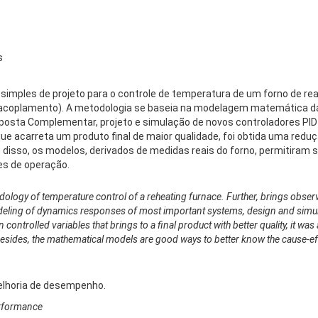
s
simples de projeto para o controle de temperatura de um forno de re
e (acoplamento). A metodologia se baseia na modelagem matemática 
posta Complementar, projeto e simulação de novos controladores PID
, que acarreta um produto final de maior qualidade, foi obtida uma re
 disso, os modelos, derivados de medidas reais do forno, permitiram 
es de operação.
ology of temperature control of a reheating furnace. Further, brings obser
ling of dynamics responses of most important systems, design and simulat
n controlled variables that brings to a final product with better quality, it w
esides, the mathematical models are good ways to better know the cause-effe
elhoria de desempenho.
erformance