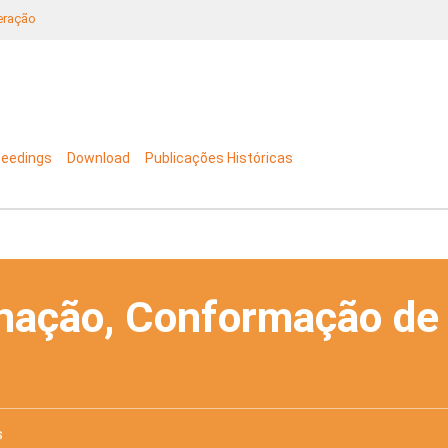
neração
ceedings
Download
Publicações Históricas
nação, Conformação de
s