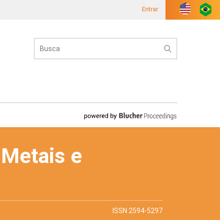
Entrar
 Metais e
ISSN 2594-5297