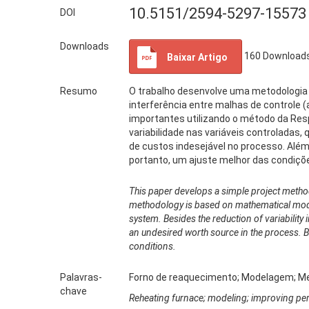
10.5151/2594-5297-15573
DOI
Downloads
160
Download
Baixar Artigo
Resumo
O trabalho desenvolve uma metodologia 
interferência entre malhas de control
importantes utilizando o método da Res
variabilidade nas variáveis controladas
de custos indesejável no processo. Além
portanto, um ajuste melhor das condiçõ
This paper develops a simple project method
methodology is based on mathematical mode
system. Besides the reduction of variability i
an undesired worth source in the process. B
conditions.
Palavras-
Forno de reaquecimento; Modelagem; M
chave
Reheating furnace; modeling; improving p