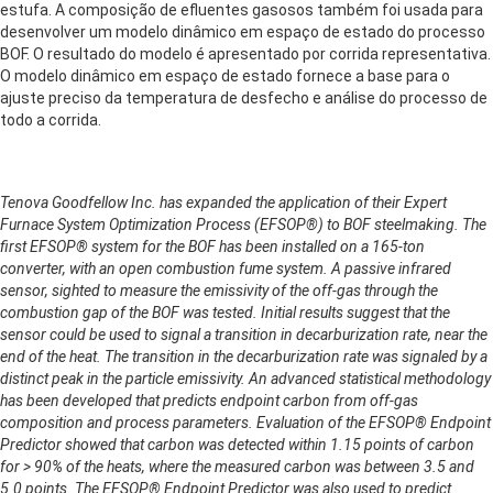
estufa. A composição de efluentes gasosos também foi usada para
desenvolver um modelo dinâmico em espaço de estado do processo
BOF. O resultado do modelo é apresentado por corrida representativa.
O modelo dinâmico em espaço de estado fornece a base para o
ajuste preciso da temperatura de desfecho e análise do processo de
todo a corrida.
Tenova Goodfellow Inc. has expanded the application of their Expert
Furnace System Optimization Process (EFSOP®) to BOF steelmaking. The
first EFSOP® system for the BOF has been installed on a 165-ton
converter, with an open combustion fume system. A passive infrared
sensor, sighted to measure the emissivity of the off-gas through the
combustion gap of the BOF was tested. Initial results suggest that the
sensor could be used to signal a transition in decarburization rate, near the
end of the heat. The transition in the decarburization rate was signaled by a
distinct peak in the particle emissivity. An advanced statistical methodology
has been developed that predicts endpoint carbon from off-gas
composition and process parameters. Evaluation of the EFSOP® Endpoint
Predictor showed that carbon was detected within 1.15 points of carbon
for > 90% of the heats, where the measured carbon was between 3.5 and
5.0 points. The EFSOP® Endpoint Predictor was also used to predict