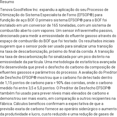
Resumo
Tenova Goodfellow Inc. expandiu a aplicação do seu Processo de
Otimização do Sistema Especialista de Forno (EFSOP®) para
fundição de aço BOF. O primeiro sistema EFSOP® para o BOF foi
instalado em um conversor de 165 toneladas, com um sistema de
combustão aberto com vapores. Um sensor infravermelho passivo,
direcionado para medir a emissividade do efluente gasoso através do
espaço de combustão do BOF que foi testado. Os resultados iniciais
sugerem que o sensor pode ser usado para sinalizar uma transição
na taxa de descarbonização, próximo do final da corrida. A transição
na taxa de descarbonização foi sinalizada por um pico distinto na
emissividade da partícula. Uma metodologia de estatística avançada
foi desenvolvida que prevê o desfecho do carbono da composição de
efluentes gasosos e parâmetros do processo. A avaliação do Preditor
de Desfecho EFSOP® mostrou que o carbono foi detectado dentro
de 1,15 pontos de carbono para > 90% das corridas, onde o carbono
medido foi entre 3,5 e 5,0 pontos. O Preditor de Desfecho EFSOP®
também foi usado para prever níveis mais elevados de carbono e
demonstrou ser mais exato, em comparação a outros recipientes na
fábrica. Cálculos benéficos confirmam a expectativa de que a
previsão exata de carbono fornece ao operário siderúrgico o aumento
da produtividade e lucro, custo reduzido e uma redução de gases de