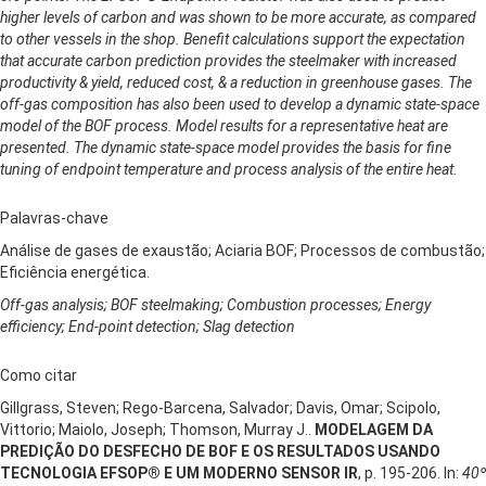
higher levels of carbon and was shown to be more accurate, as compared
to other vessels in the shop. Benefit calculations support the expectation
that accurate carbon prediction provides the steelmaker with increased
productivity & yield, reduced cost, & a reduction in greenhouse gases. The
off-gas composition has also been used to develop a dynamic state-space
model of the BOF process. Model results for a representative heat are
presented. The dynamic state-space model provides the basis for fine
tuning of endpoint temperature and process analysis of the entire heat.
Palavras-chave
Análise de gases de exaustão; Aciaria BOF; Processos de combustão;
Eficiência energética.
Off-gas analysis; BOF steelmaking; Combustion processes; Energy
efficiency; End-point detection; Slag detection
Como citar
Gillgrass, Steven; Rego-Barcena, Salvador; Davis, Omar; Scipolo,
Vittorio; Maiolo, Joseph; Thomson, Murray J..
MODELAGEM DA
PREDIÇÃO DO DESFECHO DE BOF E OS RESULTADOS USANDO
TECNOLOGIA EFSOP® E UM MODERNO SENSOR IR
, p. 195-206. In:
40º