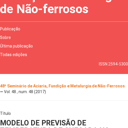
de Não-ferrosos
Publicação
Sobre
Última publicação
Todas edições
ISSN 2594-5300
48º Seminário de Aciaria, Fundição e Metalurgia de Não-Ferrosos
—
Vol. 48 , num. 48 (2017)
Título
MODELO DE PREVISÃO DE