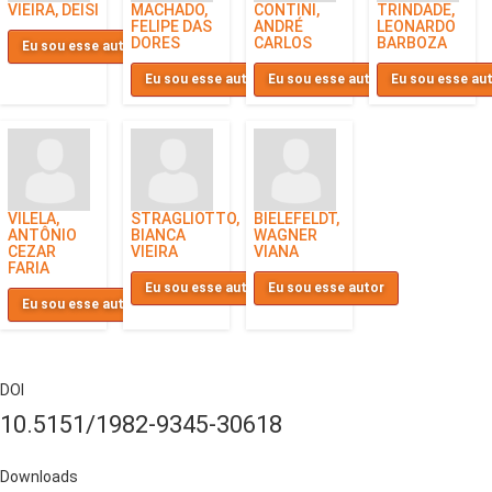
VIEIRA, DEISI
MACHADO,
CONTINI,
TRINDADE,
FELIPE DAS
ANDRÉ
LEONARDO
DORES
CARLOS
BARBOZA
Eu sou esse autor
Eu sou esse autor
Eu sou esse autor
Eu sou esse au
VILELA,
STRAGLIOTTO,
BIELEFELDT,
ANTÔNIO
BIANCA
WAGNER
CEZAR
VIEIRA
VIANA
FARIA
Eu sou esse autor
Eu sou esse autor
Eu sou esse autor
DOI
10.5151/1982-9345-30618
Downloads