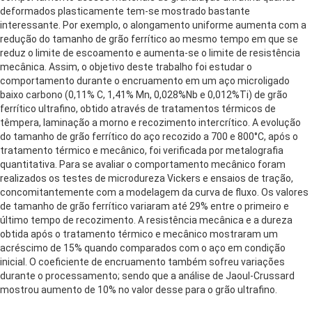
deformados plasticamente tem-se mostrado bastante
interessante. Por exemplo, o alongamento uniforme aumenta com a
redução do tamanho de grão ferrítico ao mesmo tempo em que se
reduz o limite de escoamento e aumenta-se o limite de resistência
mecânica. Assim, o objetivo deste trabalho foi estudar o
comportamento durante o encruamento em um aço microligado
baixo carbono (0,11% C, 1,41% Mn, 0,028%Nb e 0,012%Ti) de grão
ferrítico ultrafino, obtido através de tratamentos térmicos de
têmpera, laminação a morno e recozimento intercrítico. A evolução
do tamanho de grão ferrítico do aço recozido a 700 e 800°C, após o
tratamento térmico e mecânico, foi verificada por metalografia
quantitativa. Para se avaliar o comportamento mecânico foram
realizados os testes de microdureza Vickers e ensaios de tração,
concomitantemente com a modelagem da curva de fluxo. Os valores
de tamanho de grão ferrítico variaram até 29% entre o primeiro e
último tempo de recozimento. A resistência mecânica e a dureza
obtida após o tratamento térmico e mecânico mostraram um
acréscimo de 15% quando comparados com o aço em condição
inicial. O coeficiente de encruamento também sofreu variações
durante o processamento; sendo que a análise de Jaoul-Crussard
mostrou aumento de 10% no valor desse para o grão ultrafino.