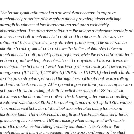
The ferritic grain refinement is a powerful mechanism to improve
mechanical properties of low cabon steels providing steels with high
strength toughness at low temperatures and good weldability
characteristics. The grain size refining is the unique mechanism capable of
to increased both mechanical strength and toughness. In this way the
refining of ferritic grain is a very attractive processing. The steel with an
ultrafine ferritic grain structure shows the better relationship between
mechanical strength, ductility and toughness, while the low carbon content
enhance good welding characteristics. The objective of this work was to
investigate the behavior of work hardening of a microalloyed low carbon-
manganese (0,11% C, 1,41% Mn, 0,028%Nb e 0,012%Ti) steel with ultrafine
ferritic grain structure produced through thermal treatment, warm rolling
and intercritical annealing. After quenching in ice brine, steel samples were
submitted to warm rolling at 700oC, with three pass of 0.23 true strain
thickness reduction and air coolled. The following intercritical annealling
treatment was done at 800oC for soaking times from 1 up to 180 minutes.
The mechanical behavior of the steel was estimated using tensile and
hardness tests. The mechanical strength and hardness obtained after all
processing have shown a 15% increasing when compared with results
from the steel in as hot rolling industry condition. The effects of the
mechanical and thermal processing on the work hardening of the steel