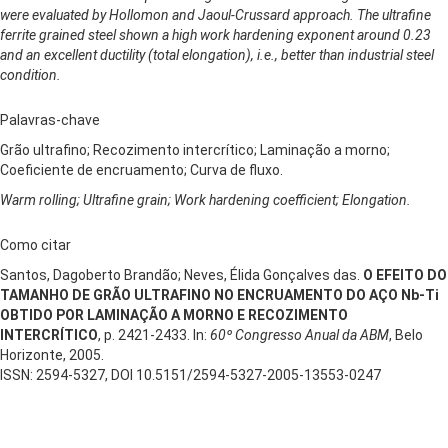
were evaluated by Hollomon and Jaoul-Crussard approach. The ultrafine
ferrite grained steel shown a high work hardening exponent around 0.23
and an excellent ductility (total elongation), i.e., better than industrial steel
condition.
Palavras-chave
Grão ultrafino; Recozimento intercrítico; Laminação a morno;
Coeficiente de encruamento; Curva de fluxo.
Warm rolling; Ultrafine grain; Work hardening coefficient; Elongation.
Como citar
Santos, Dagoberto Brandão; Neves, Élida Gonçalves das.
O EFEITO DO
TAMANHO DE GRÃO ULTRAFINO NO ENCRUAMENTO DO AÇO Nb-Ti
OBTIDO POR LAMINAÇÃO A MORNO E RECOZIMENTO
INTERCRÍTICO
, p. 2421-2433. In:
60º Congresso Anual da ABM
, Belo
Horizonte, 2005.
ISSN: 2594-5327, DOI 10.5151/2594-5327-2005-13553-0247