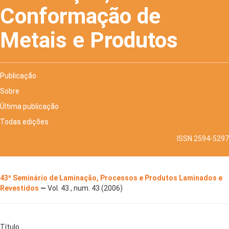
Conformação de
Metais e Produtos
Publicação
Sobre
Última publicação
Todas edições
ISSN 2594-5297
43º Seminário de Laminação, Processos e Produtos Laminados e
Revestidos
—
Vol. 43 , num. 43 (2006)
Título