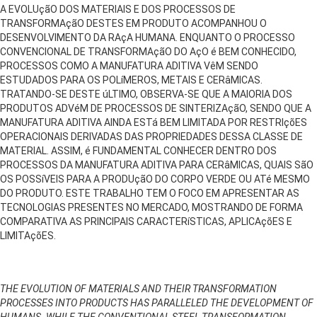
A EVOLUçãO DOS MATERIAIS E DOS PROCESSOS DE
TRANSFORMAçãO DESTES EM PRODUTO ACOMPANHOU O
DESENVOLVIMENTO DA RAçA HUMANA. ENQUANTO O PROCESSO
CONVENCIONAL DE TRANSFORMAçãO DO AçO é BEM CONHECIDO,
PROCESSOS COMO A MANUFATURA ADITIVA VêM SENDO
ESTUDADOS PARA OS POLíMEROS, METAIS E CERâMICAS.
TRATANDO-SE DESTE úLTIMO, OBSERVA-SE QUE A MAIORIA DOS
PRODUTOS ADVéM DE PROCESSOS DE SINTERIZAçãO, SENDO QUE A
MANUFATURA ADITIVA AINDA ESTá BEM LIMITADA POR RESTRIçõES
OPERACIONAIS DERIVADAS DAS PROPRIEDADES DESSA CLASSE DE
MATERIAL. ASSIM, é FUNDAMENTAL CONHECER DENTRO DOS
PROCESSOS DA MANUFATURA ADITIVA PARA CERâMICAS, QUAIS SãO
OS POSSíVEIS PARA A PRODUçãO DO CORPO VERDE OU ATé MESMO
DO PRODUTO. ESTE TRABALHO TEM O FOCO EM APRESENTAR AS
TECNOLOGIAS PRESENTES NO MERCADO, MOSTRANDO DE FORMA
COMPARATIVA AS PRINCIPAIS CARACTERíSTICAS, APLICAçõES E
LIMITAçõES.
THE EVOLUTION OF MATERIALS AND THEIR TRANSFORMATION
PROCESSES INTO PRODUCTS HAS PARALLELED THE DEVELOPMENT OF
HUMANS. WHILE THE CONVENTIONAL STEEL TRANSFORMATION