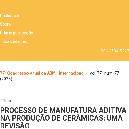
Publicação
Sobre
Última publicação
Todas edições
ISSN 2594-5327
77º Congresso Anual da ABM - Internacional
—
Vol. 77 , num. 77
(2024)
Título
PROCESSO DE MANUFATURA ADITIVA
NA PRODUÇÃO DE CERÂMICAS: UMA
REVISÃO