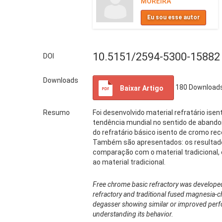
MOREIRA
Eu sou esse autor
10.5151/2594-5300-15882
DOI
Downloads
180
Download
Baixar Artigo
Resumo
Foi desenvolvido material refratário ise
tendência mundial no sentido de aband
do refratário básico isento de cromo re
Também são apresentados: os resultados 
comparação com o material tradicional, 
ao material tradicional.
Free chrome basic refractory was developed 
refractory and traditional fused magnesia-ch
degasser showing similar or improved perfo
understanding its behavior.