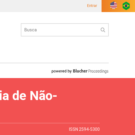
Entrar
ia de Não-
ISSN 2594-5300