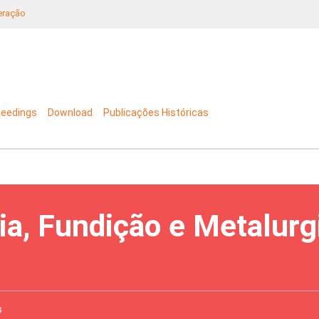
neração
ceedings
Download
Publicações Históricas
ia, Fundição e Metalurg
s