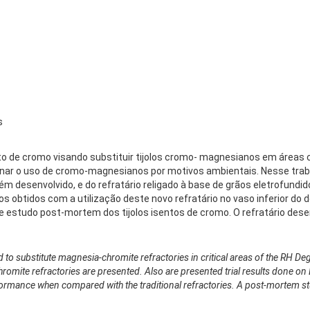
s
nto de cromo visando substituir tijolos cromo- magnesianos em áreas c
onar o uso de cromo-magnesianos por motivos ambientais. Nesse trab
cém desenvolvido, e do refratário religado à base de grãos eletrofund
obtidos com a utilização deste novo refratário no vaso inferior do d
e estudo post-mortem dos tijolos isentos de cromo. O refratário des
to substitute magnesia-chromite refractories in critical areas of the RH D
romite refractories are presented. Also are presented trial results done on B
rmance when compared with the traditional refractories. A post-mortem st