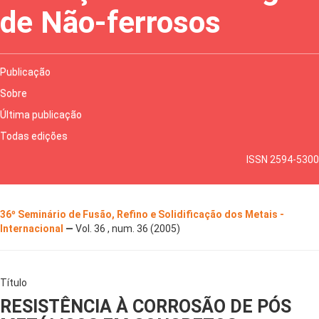
de Não-ferrosos
Publicação
Sobre
Última publicação
Todas edições
ISSN 2594-5300
36º Seminário de Fusão, Refino e Solidificação dos Metais -
Internacional
—
Vol. 36 , num. 36 (2005)
Título
RESISTÊNCIA À CORROSÃO DE PÓS