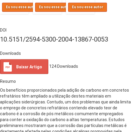
Eu sou esse autor
Eu sou esse autor
Eu sou esse autor
DOI
10.5151/2594-5300-2004-13867-0053
Downloads
124
Downloads
Baixar Artigo
Resumo
Os benefícios proporcionados pela adição de carbono em concretos
refratários têm ampliado a utilização destes materiais em
aplicações siderúrgicas. Contudo, um dos problemas que ainda limita
o emprego de concretos refratários contendo elevado teor de
carbono é a corrosão de pós metálicos comumente empregados
para conter a oxidação do carbono a altas temperaturas. Estudos
preliminares mostraram que a corrosão das partículas metálicas é
diretamente afetada pelas condições alcalinas promovidas pela