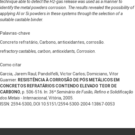
technique able to detect the H2-gas release was used as a manner to
identify the metal powders corrosion. The results revealed the possibility of
applying Al or Si powders in these systems through the selection of a
suitable castable binder.
Palavras-chave
Concreto refratário, Carbono, antioxidantes, corrosão.
refractory castables, carbon, antioxidants, Corrosion.
Como citar
Garcia, Jarem Raul; Pandolfelli, Victor Carlos; Domiciano, Vitor
Guarnier.
RESISTÊNCIA À CORROSÃO DE PÓS METÁLICOS EM
CONCRETOS REFRATÁRIOS CONTENDO ELEVADO TEOR DE
CARBONO
, p. 506-516. In:
36º Seminário de Fusão, Refino e Solidificação
dos Metais - Internacional
, Vitória, 2005.
ISSN: 2594-5300, DOI 10.5151/2594-5300-2004-13867-0053