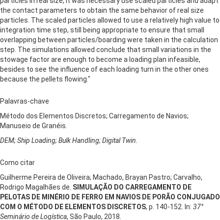
particles in real size, it was necessary use scaled particles and adapt
the contact parameters to obtain the same behavior of real size
particles. The scaled particles allowed to use a relatively high value to
integration time step, still being appropriate to ensure that small
overlapping between particles/boarding were taken in the calculation
step. The simulations allowed conclude that small variations in the
stowage factor are enough to become a loading plan infeasible,
besides to see the influence of each loading turn in the other ones
because the pellets flowing."
Palavras-chave
Método dos Elementos Discretos; Carregamento de Navios;
Manuseio de Granéis.
DEM; Ship Loading; Bulk Handling; Digital Twin.
Como citar
Guilherme Pereira de Oliveira; Machado, Brayan Pastro; Carvalho,
Rodrigo Magalhães de.
SIMULAÇÃO DO CARREGAMENTO DE
PELOTAS DE MINÉRIO DE FERRO EM NAVIOS DE PORÃO CONJUGADO
COM O MÉTODO DE ELEMENTOS DISCRETOS
, p. 140-152. In:
37°
Seminário de Logística
, São Paulo, 2018.