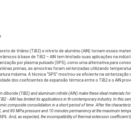
s
oreto de titânio (TiB2) e nitreto de alumínio (AlN) tornam esses mate
cerâmicos à base de TiB2 – AlN tem limitado suas aplicações na indús
interização por plasma pulsado (SPS), como uma alternativa para con
térias primas, as amostras foram sinterizadas utilizando temperatur
tura máxima. A técnica “SPS” mostrou-se eficiente na sinterização 
ilidade dos coeficientes de expansão térmica entre o TiB2 e o AlN p
um diboride (TiB2) and aluminum nitride (AlN) make these ideal materials for
B2 - AlN has limited its applications in th contemporary industry. In this se
mic composite consolidation in a short period of time. After the characteri
 and 80 MPa pressure and 10 minutes permanency at the maximum temperatu
o 98%. And, as expected, the incompatibility of thermal extension coefficien