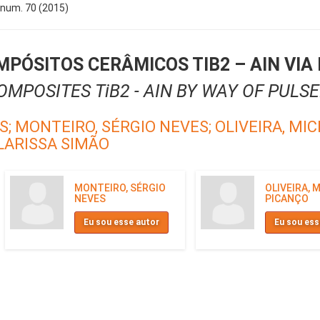
, num. 70 (2015)
MPÓSITOS CERÂMICOS TIB2 – AlN VI
MPOSITES TiB2 - AIN BY WAY OF PULS
S;
MONTEIRO, SÉRGIO NEVES;
OLIVEIRA, MI
LARISSA SIMÃO
MONTEIRO, SÉRGIO
OLIVEIRA, 
NEVES
PICANÇO
Eu sou esse autor
Eu sou ess