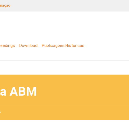
neração
ceedings
Download
Publicações Históricas
da ABM
s