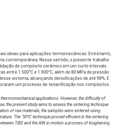
riais ideais para aplicações termomecânicas. Entretanto,
tria contemporânea. Nesse sentido, o presente trabalho
solidação de compósito cerâmico em um curto intervalo
as entre 1.500°C e 1.900°C, além de 80 MPa de pressão
desse sistema, alcançando densificações de até 98%. E
rovocaram um processo de tenacificação nos compósitos.
 thermomechanical applications. However, the difficulty of
nse, the present study aims to assess the sintering technique
zation of raw materials, the samples were sintered using
re. The "SPS" technique proved efficient in the sintering
t between TiB2 and the AlN in motion a process of toughening