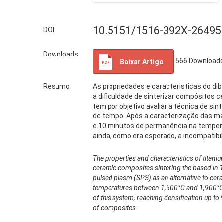
10.5151/1516-392X-26495
DOI
Downloads
566
Download
Baixar Artigo
Resumo
As propriedades e caracteristicas do dib
a dificuldade de sinterizar compósitos 
tem por objetivo avaliar a técnica de s
de tempo. Após a caracterização das ma
e 10 minutos de permanência na tempera
ainda, como era esperado, a incompatib
The properties and characteristics of titani
ceramic composites sintering the based in Ti
pulsed plasm (SPS) as an alternative to cera
temperatures between 1,500°C and 1,900°C,
of this system, reaching densification up t
of composites.