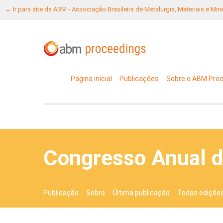
← Ir para site da ABM - Associação Brasileira de Metalurgia, Materiais e Mi
Pagina inicial
Publicações
Sobre o ABM Pro
Congresso Anual 
Publicação
Sobre
Última publicação
Todas ediçõe