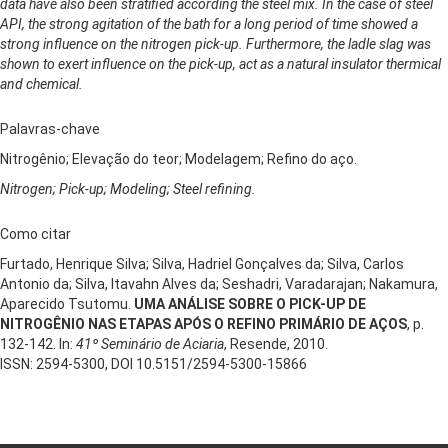
data have also been stratified according the steel mix. In the case of steel
API, the strong agitation of the bath for a long period of time showed a
strong influence on the nitrogen pick-up. Furthermore, the ladle slag was
shown to exert influence on the pick-up, act as a natural insulator thermical
and chemical.
Palavras-chave
Nitrogênio; Elevação do teor; Modelagem; Refino do aço.
Nitrogen; Pick-up; Modeling; Steel refining.
Como citar
Furtado, Henrique Silva; Silva, Hadriel Gonçalves da; Silva, Carlos
Antonio da; Silva, Itavahn Alves da; Seshadri, Varadarajan; Nakamura,
Aparecido Tsutomu.
UMA ANÁLISE SOBRE O PICK-UP DE
NITROGÊNIO NAS ETAPAS APÓS O REFINO PRIMÁRIO DE AÇOS
, p.
132-142. In:
41º Seminário de Aciaria
, Resende, 2010.
ISSN: 2594-5300, DOI 10.5151/2594-5300-15866