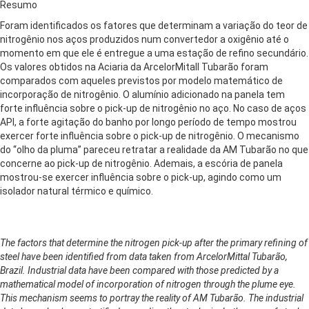
Resumo
Foram identificados os fatores que determinam a variação do teor de
nitrogênio nos aços produzidos num convertedor a oxigênio até o
momento em que ele é entregue a uma estação de refino secundário.
Os valores obtidos na Aciaria da ArcelorMitall Tubarão foram
comparados com aqueles previstos por modelo matemático de
incorporação de nitrogênio. O alumínio adicionado na panela tem
forte influência sobre o pick-up de nitrogênio no aço. No caso de aços
API, a forte agitação do banho por longo período de tempo mostrou
exercer forte influência sobre o pick-up de nitrogênio. O mecanismo
do “olho da pluma” pareceu retratar a realidade da AM Tubarão no que
concerne ao pick-up de nitrogênio. Ademais, a escória de panela
mostrou-se exercer influência sobre o pick-up, agindo como um
isolador natural térmico e químico.
The factors that determine the nitrogen pick-up after the primary refining of
steel have been identified from data taken from ArcelorMittal Tubarão,
Brazil. Industrial data have been compared with those predicted by a
mathematical model of incorporation of nitrogen through the plume eye.
This mechanism seems to portray the reality of AM Tubarão. The industrial