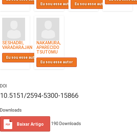
Eu sou esse autor
Eu sou esse autor
SESHADRI,
NAKAMURA,
VARADARAJAN
APARECIDO
TSUTOMU
Eu sou esse autor
Eu sou esse autor
DOI
10.5151/2594-5300-15866
Downloads
190
Downloads
Baixar Artigo