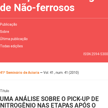
de Não-ferrosos
Publicação
Sobre
Última publicação
Todas edições
ISSN 2594-5300
41º Seminário de Aciaria
—
Vol. 41 , num. 41 (2010)
Título
UMA ANÁLISE SOBRE O PICK-UP DE
NITROGÊNIO NAS ETAPAS APÓS O