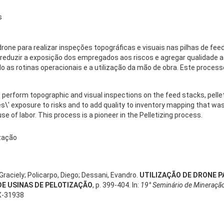
s
drone para realizar inspeções topográficas e visuais nas pilhas de fe
 reduzir a exposição dos empregados aos riscos e agregar qualidade
do as rotinas operacionais e a utilização da mão de obra. Este proces
 perform topographic and visual inspections on the feed stacks, pellet
' exposure to risks and to add quality to inventory mapping that was p
se of labor. This process is a pioneer in the Pelletizing process.
zação
raciely; Policarpo, Diego; Dessani, Evandro.
UTILIZAÇÃO DE DRONE P
 DE USINAS DE PELOTIZAÇÃO
, p. 399-404. In:
19° Seminário de Mineraçã
X-31938