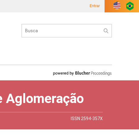
Entrar
 e Aglomeração
ISSN 2594-357X