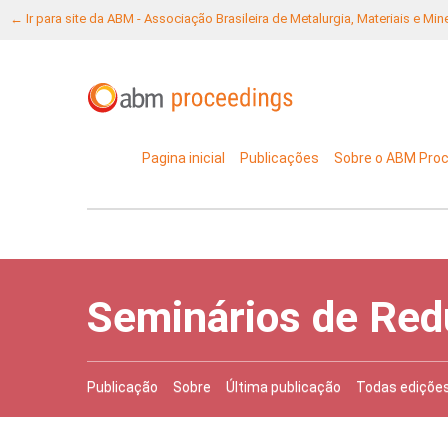
← Ir para site da ABM - Associação Brasileira de Metalurgia, Materiais e Mi
Pagina inicial
Publicações
Sobre o ABM Pro
Seminários de Red
Publicação
Sobre
Última publicação
Todas ediçõe