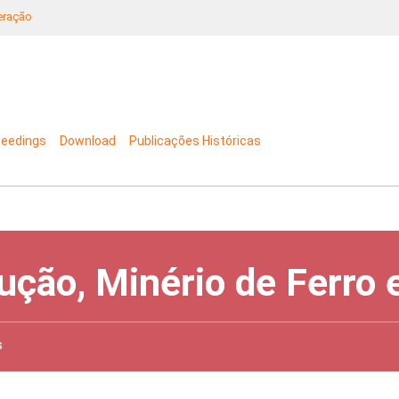
neração
ceedings
Download
Publicações Históricas
ução, Minério de Ferro
s