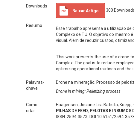
Downloads
300
Download
Baixar Artigo
Resumo
Este trabalho apresenta a utilização de 
Complexo de TU. O objetivo do mesmo é
visual. Além de reduzir custos, otimizan
This work presents the use of a drone to
Complex. The goal is to reduce employees\
optimizing operational routines and the u
Palavras-
Drone na mineração; Processo de peloti
chave
Drone in mining; Pelletizing process
Como
Haagensen, Josiane Lira Batista; Koepp, G
citar
PILHAS DE FEED, PELOTAS E INSUMOS
ISSN: 2594-357X, DOI 10.5151/2594-357