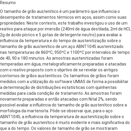
Resumo
O tamanho de grão austenítico é um parâmetro que influencia o
desempenho de tratamentos térmicos em aços, assim como suas
propriedades. Neste contexto, este trabalho investigou o uso de um
reativo para ataque por imersão (240ml de água destilada, 2ml de HCl,
2g de ácido pícrico e 5 gotas de detergente neutro) para avaliar a
influência da temperatura e do tempo de austenitização sobre o
tamanho de grão austenítico de um aço ABNT1045 austenitizado
nas temperaturas de 860ºC, 950ºC e 1100ºC por intervalos de tempo
de 40, 90 e 180 minutos. As amostras austenitizadas foram
temperadas em água, metalograficamente preparadas e atacadas
com o reativo proposto com o objetivo de se revelar os antigos
contornos de grãos austeníticos. Os tamanhos de grãos foram
medidos com a utilização do software UMIAS de forma a possibilitar
a determinação de distribuições estatísticas com quinhentas
medidas para cada condição de tratamento. As amostras foram
novamente preparadas e então atacadas com Nital 2%, sendo
possível avaliar a influência do tamanho de grão austenítico sobre a
morfologia da martensita. Pôde-se observar que, para o aço
ABNT1045, a influência da temperatura de austenitização sobre o
tamanho de grão austenítico é muito evidente e mais significativa do
que a do tempo. Os valores de tamanho de grão se mostraram