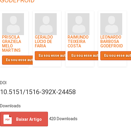
GODEFROID
PRISCILA
GERALDO
RAIMUNDO
LEONARDO
GRAZIELA
LÚCIO DE
TEIXEIRA
BARBOSA
MELO
FARIA
COSTA
GODEFROID
MARTINS
Eu sou esse autor
Eu sou esse autor
Eu sou esse au
Eu sou esse autor
DOI
10.5151/1516-392X-24458
Downloads
420
Downloads
Baixar Artigo