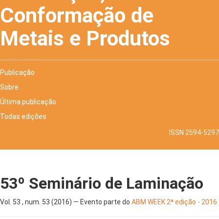
Conformação de
Metais e Produtos
Publicação
Sobre
Última publicação
Todas edições
ISSN 2594-5297
53º Seminário de Laminação
Vol. 53 , num. 53 (2016) — Evento parte do
ABM WEEK 2ª edição - 2016