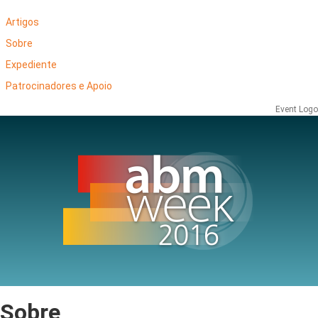
Artigos
Sobre
Expediente
Patrocinadores e Apoio
Event Logo
Sobre