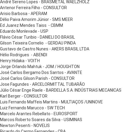
André Sereno Lopes - BRASMETAL WAELZHOLZ
Antenor Ferreira Filho - CONSULTOR
Arisio Barbosa - APERAM
Délio Paiva Amorim Júnior - SMS MEER
Ed Juarez Mendes Taiss - CBMM
Eduardo Monlevade - USP
Flávio César Turibio - DANIELI DO BRASIL
Gilson Teixeira Cornelio - GERDAU PINDA
Gustavo de Castro Nunes - AKERS BRASIL LTDA
Hélio Rodrigues - ABENDI
Henry Hidaka - VOITH
Jorge Orlando Mahtuk - JOM / HOUGHTON
José Carlos Bergamo Dos Santos - AVANTE
José Carlos Gilson Parish - CONSULTOR
Jose Fagundes - ARCELORMITTAL TUBARÃO
Júlio César Enge Raele - BARDELLA S.A. INDÚSTRIAS MECANICAS
Karl Berger - CONSULTOR
Luis Fernando Maffeis Martins - MULTIAÇOS /UNINOVE
Luiz Fernando Marucco - SW TECH
Marcelo Arantes Rebellato - EUROSPORT
Marcos Roberto Soares da Silva - USIMINAS
Newton Pesenti - NOVELIS
Ricardo do Carmo Fernandes - CBA