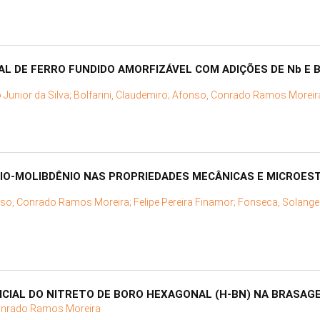
 DE FERRO FUNDIDO AMORFIZÁVEL COM ADIÇÕES DE Nb E 
 Junior da Silva;
Bolfarini, Claudemiro;
Afonso, Conrado Ramos Moreir
ÓBIO-MOLIBDÊNIO NAS PROPRIEDADES MECÂNICAS E MICROE
so, Conrado Ramos Moreira;
Felipe Pereira Finamor;
Fonseca, Solange
ICIAL DO NITRETO DE BORO HEXAGONAL (H-BN) NA BRASAG
onrado Ramos Moreira