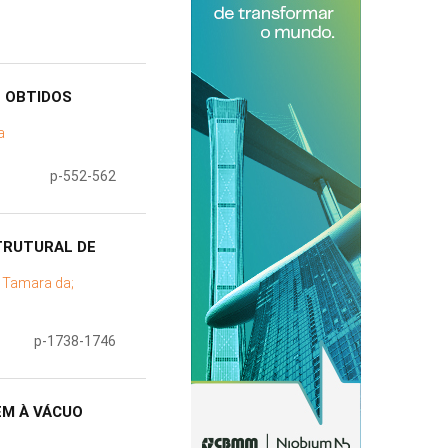
B OBTIDOS
a
p-552-562
STRUTURAL DE
 Tamara da;
p-1738-1746
EM À VÁCUO