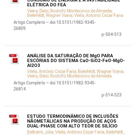
CONSUMO DE ENERGIA E A INSTABILIDADE
ELÉTRICA DO FEA
Vieira, Deisi;
Rodolfo Montecinos de Almeida;
Bielefeldt, Wagner Viana;
Vilela, Antonio Cezar Faria
Artigo Completo – doi 10.5151/1982-9345-
26809
p-504-513
ANÁLISE DA SATURAÇÃO DE MgO PARA
ESCÓRIAS DO SISTEMA CaO-SiO2-FeO-MgO-
Al2O3
Vilela, Antônio Cezar Faria;
Bielefeldt, Wagner Viana;
Vieira, Deisi;
Rodolfo Montecinos de Almeida
Artigo Completo – doi 10.5151/1982-9345-
26814
p-514-523
ESTUDO TERMODINÂMICO DE INCLUSÕES
NÃOMETÁLICAS NA PRODUÇÃO DE AÇOS
DUAL-PHASE COM ALTO TEOR DE SILÍCIO
Beltrami, Júlia;
Vilela, Antônio Cezar Faria;
Bielefeldt,