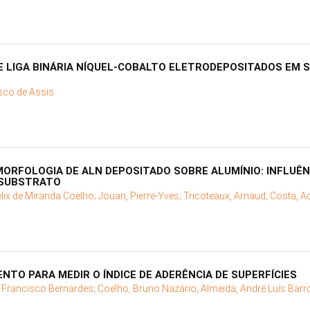
DE LIGA BINÁRIA NÍQUEL-COBALTO ELETRODEPOSITADOS EM 
isco de Assis
RFOLOGIA DE ALN DEPOSITADO SOBRE ALUMÍNIO: INFLUÊN
 SUBSTRATO
Felix de Miranda Coelho;
Jouan, Pierre-Yves;
Tricoteaux, Arnaud;
Costa, A
TO PARA MEDIR O ÍNDICE DE ADERÊNCIA DE SUPERFÍCIES
l Francisco Bernardes;
Coelho, Bruno Nazário;
Almeida, André Luís Bar