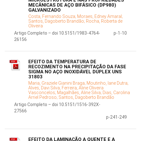
MICROESTRUTURA E NAS PROPRIEDADES
MECÂNICAS DE AÇO BIFÁSICO (DP980)
GALVANIZADO
Costa, Fernando Souza;
Moraes, Edney Amaral;
Santos, Dagoberto Brandão;
Rocha, Roberta de
Oliveira
Artigo Completo – doi 10.5151/1983-4764-
p-1-10
26156
EFEITO DA TEMPERATURA DE
RECOZIMENTO NA PRECIPITAÇÃO DA FASE
SIGMA NO AÇO INOXIDÁVEL DUPLEX UNS
31803
Maria, Graziele Gianini Braga;
Moutinho, Iane Dutra;
Alves, Davi Silva;
Ferreira, Aline Oliveira
Vasconcelos;
Magalhães, Aline Silva;
Dias, Carolina
Arriel Pedroso;
Santos, Dagoberto Brandão
Artigo Completo – doi 10.5151/1516-392X-
27566
p-241-249
EFEITO DA LAMINAÇÃO A QUENTE E A