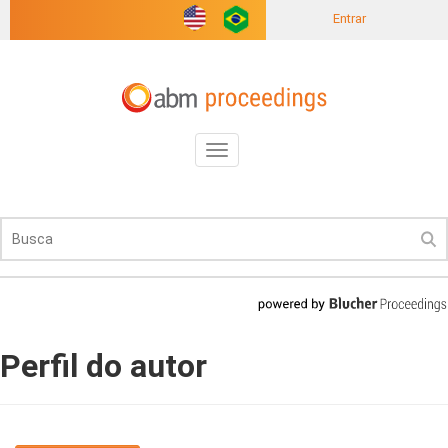
Entrar
Toggle
navigation
Perfil do autor