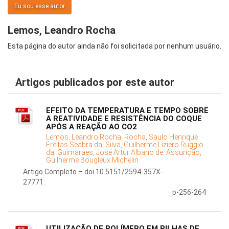
Eu sou esse autor
Lemos, Leandro Rocha
Esta página do autor ainda não foi solicitada por nenhum usuário.
Artigos publicados por este autor
EFEITO DA TEMPERATURA E TEMPO SOBRE
A REATIVIDADE E RESISTÊNCIA DO COQUE
APÓS A REAÇÃO AO CO2
Lemos, Leandro Rocha;
Rocha, Saulo Henrique
Freitas Seabra da;
Silva, Guilherme Liziero Ruggio
da;
Guimaraes, José Artur Albano de;
Assunção,
Guilherme Bougleux Michelin
Artigo Completo – doi 10.5151/2594-357X-
27771
p-256-264
UTILIZAÇÃO DE POLÍMERO EM PILHAS DE