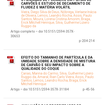
CARVÕES E ESTUDO DE DECAIMENTO DE
FLUIDEZ E MATÉRIA VOLÁTIL
Vieira, Diego Silva de Deus;
Nóbrega, Verlaine Inácia
de Oliveira;
Lemos, Leandro Rocha;
Assis, Paulo
Santos;
Moura, Lorena Cristina Amorim;
Braga,
Erick Mitchell Henrique;
Silva, Guilherme Liziero
Ruggio da
Artigo completo – doi 10.5151/2594-357X-
30653
p-204-214
EFEITO DO TAMANHO DE PARTÍCULA E DA
UMIDADE SOBRE A DENSIDADE DE MISTURA
DE CARVÃO E SEU IMPACTO SOBRE A
QUALIDADE DO COQUE
Carias, Marina do Carmo;
Silva, Guilherme Liziero
Ruggio da;
Amaral, Rian Carlo Vieira;
Assis, Paulo
Santos;
Lemos, Leandro Rocha;
Braga, Erick
Mitchell Henrique
Artigo – doi 10.5151/2594-357X-31184
p-45-56