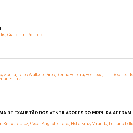
0
lis;
Giacomin, Ricardo
as;
Souza, Tales Wallace;
Pires, Ronne Ferreira;
Fonseca, Luiz Roberto de 
Eduardo Luiz
EMA DE EXAUSTÃO DOS VENTILADORES DO MRPL DA APERAM
son Simões;
Cruz, César Augusto;
Loss, Helio Braz;
Miranda, Luciano Lelli