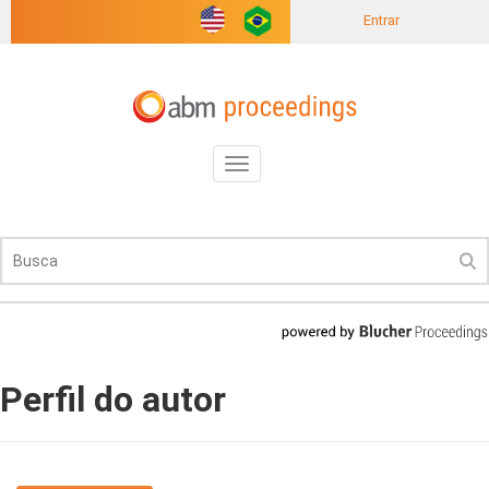
Entrar
Toggle
navigation
Perfil do autor