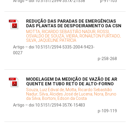
Artigo – doi 10.5151/2594-357X-21538
p-91-103
REDUÇÃO DAS PARADAS DE EMERGÊNCIAS
DAS PLANTAS DE DESPOEIRAMENTO DA CSN
MOTTA, RICARDO SEBASTIÃO NADUR;
ROSSI,
OSVALDO DE SOUZA;
VIEIRA, RONAILTON FURTADO;
SILVA, JAQUELINE PATRÍCIA
Artigo – doi 10.5151/2594-5335-2004-9423-
0027
p-258-268
MODELAGEM DA MEDIÇÃO DE VAZÃO DE AR
QUENTE EM TUBO RETO DE ALTO-FORNO
Souza, Luiz Edival de;
Motta, Ricardo Sebastião
Nadur;
Silva, Alcides José de Lucena;
Nora, Bruno
da Silva;
Bortoni, Edson da Costa
Artigo – doi 10.5151/2594-357X-15483
p-109-119