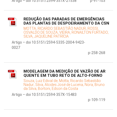
Artigo – doi 10.5151/2594-357X-21538
p-91-103
REDUÇÃO DAS PARADAS DE EMERGÊNCIAS
DAS PLANTAS DE DESPOEIRAMENTO DA CSN
MOTTA, RICARDO SEBASTIÃO NADUR;
ROSSI,
OSVALDO DE SOUZA;
VIEIRA, RONAILTON FURTADO;
SILVA, JAQUELINE PATRÍCIA
Artigo – doi 10.5151/2594-5335-2004-9423-
0027
p-258-268
MODELAGEM DA MEDIÇÃO DE VAZÃO DE AR
QUENTE EM TUBO RETO DE ALTO-FORNO
Souza, Luiz Edival de;
Motta, Ricardo Sebastião
Nadur;
Silva, Alcides José de Lucena;
Nora, Bruno
da Silva;
Bortoni, Edson da Costa
Artigo – doi 10.5151/2594-357X-15483
p-109-119