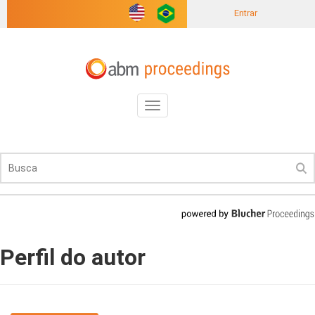
Entrar
Toggle
navigation
Perfil do autor