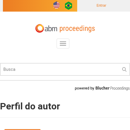
Entrar
Toggle
navigation
Perfil do autor