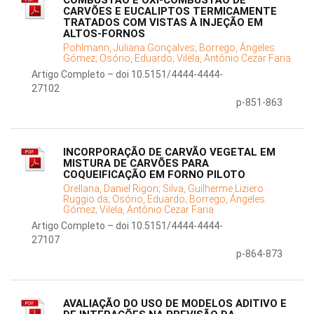
COMBUSTÃO E OXI-COMBUSTÃO DE
CARVÕES E EUCALIPTOS TERMICAMENTE
TRATADOS COM VISTAS À INJEÇÃO EM
ALTOS-FORNOS
Pohlmann, Juliana Gonçalves;
Borrego, Ángeles
Gómez;
Osório, Eduardo;
Vilela, Antônio Cezar Faria
Artigo Completo – doi 10.5151/4444-4444-
27102
p-851-863
INCORPORAÇÃO DE CARVÃO VEGETAL EM
MISTURA DE CARVÕES PARA
COQUEIFICAÇÃO EM FORNO PILOTO
Orellana, Daniel Rigon;
Silva, Guilherme Liziero
Ruggio da;
Osório, Eduardo;
Borrego, Ángeles
Gómez;
Vilela, Antônio Cezar Faria
Artigo Completo – doi 10.5151/4444-4444-
27107
p-864-873
AVALIAÇÃO DO USO DE MODELOS ADITIVO E