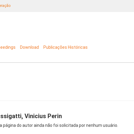
neração
ceedings
Download
Publicações Históricas
ssigatti, Vinicius Perin
a página do autor ainda não foi solicitada por nenhum usuário.