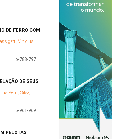
IO DE FERRO COM
assigatti, Vinícius
p-788-797
RELAÇÃO DE SEUS
cius Perin;
Silva,
p-961-969
EM PELOTAS