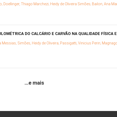
io;
Doellinger, Thiago Marchezi;
Heidy de Oliveira Simões;
Bailon, Ana Ma
ULOMÉTRICA DO CALCÁRIO E CARVÃO NA QUALIDADE FÍSICA 
lla Messias;
Simões, Heidy de Oliveira;
Passigatti, Vinicius Perin;
Magnago,
...e mais