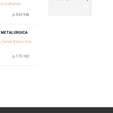
ria Guilherme
p-933-946
E METALÚRGICA
 Daniel;
Bailon, Ana
p-173-182