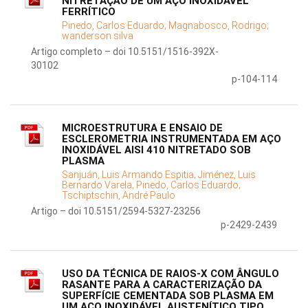
NITRETAÇÃO DE UM AÇO INOXIDÁVEL
FERRÍTICO
Pinedo, Carlos Eduardo;
Magnabosco, Rodrigo;
wanderson silva
Artigo completo – doi 10.5151/1516-392X-
30102
p-104-114
MICROESTRUTURA E ENSAIO DE
ESCLEROMETRIA INSTRUMENTADA EM AÇO
INOXIDÁVEL AISI 410 NITRETADO SOB
PLASMA
Sanjuán, Luis Armando Espitia;
Jiménez, Luis
Bernardo Varela;
Pinedo, Carlos Eduardo;
Tschiptschin, André Paulo
Artigo – doi 10.5151/2594-5327-23256
p-2429-2439
USO DA TÉCNICA DE RAIOS-X COM ÂNGULO
RASANTE PARA A CARACTERIZAÇÃO DA
SUPERFÍCIE CEMENTADA SOB PLASMA EM
UM AÇO INOXIDÁVEL AUSTENÍTICO TIPO