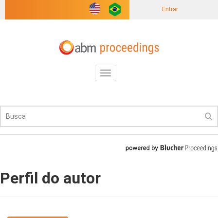
Entrar
Toggle
navigation
Perfil do autor