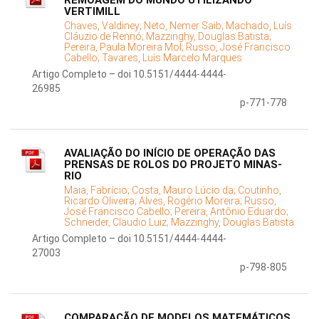
REMOAGEM DO MUNDO UTILIZANDO
VERTIMILL
Chaves, Valdiney;
Neto, Nemer Saib;
Machado, Luís
Cláuzio de Rennó;
Mazzinghy, Douglas Batista;
Pereira, Paula Moreira Mol;
Russo, José Francisco
Cabello;
Tavares, Luís Marcelo Marques
Artigo Completo – doi 10.5151/4444-4444-
26985
p-771-778
AVALIAÇÃO DO INÍCIO DE OPERAÇÃO DAS
PRENSAS DE ROLOS DO PROJETO MINAS-
RIO
Maia, Fabrício;
Costa, Mauro Lúcio da;
Coutinho,
Ricardo Oliveira;
Alves, Rogério Moreira;
Russo,
José Francisco Cabello;
Pereira, Antônio Eduardo;
Schneider, Claudio Luiz;
Mazzinghy, Douglas Batista
Artigo Completo – doi 10.5151/4444-4444-
27003
p-798-805
COMPARAÇÃO DE MODELOS MATEMÁTICOS