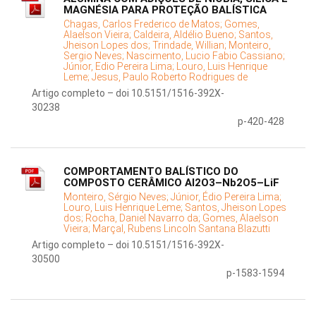
MAGNÉSIA PARA PROTEÇÃO BALÍSTICA
Chagas, Carlos Frederico de Matos;
Gomes,
Alaelson Vieira;
Caldeira, Aldélio Bueno;
Santos,
Jheison Lopes dos;
Trindade, Willian;
Monteiro,
Sergio Neves;
Nascimento, Lucio Fabio Cassiano;
Júnior, Edio Pereira Lima;
Louro, Luis Henrique
Leme;
Jesus, Paulo Roberto Rodrigues de
Artigo completo – doi 10.5151/1516-392X-
30238
p-420-428
COMPORTAMENTO BALÍSTICO DO
COMPOSTO CERÂMICO Al2O3–Nb2O5–LiF
Monteiro, Sérgio Neves;
Júnior, Édio Pereira Lima;
Louro, Luis Henrique Leme;
Santos, Jheison Lopes
dos;
Rocha, Daniel Navarro da;
Gomes, Alaelson
Vieira;
Marçal, Rubens Lincoln Santana Blazutti
Artigo completo – doi 10.5151/1516-392X-
30500
p-1583-1594