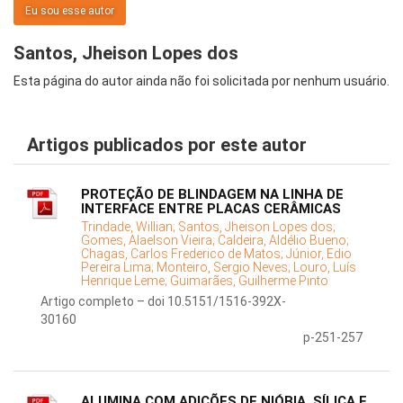
Eu sou esse autor
Santos, Jheison Lopes dos
Esta página do autor ainda não foi solicitada por nenhum usuário.
Artigos publicados por este autor
PROTEÇÃO DE BLINDAGEM NA LINHA DE
INTERFACE ENTRE PLACAS CERÂMICAS
Trindade, Willian;
Santos, Jheison Lopes dos;
Gomes, Alaelson Vieira;
Caldeira, Aldélio Bueno;
Chagas, Carlos Frederico de Matos;
Júnior, Edio
Pereira Lima;
Monteiro, Sergio Neves;
Louro, Luís
Henrique Leme;
Guimarães, Guilherme Pinto
Artigo completo – doi 10.5151/1516-392X-
30160
p-251-257
ALUMINA COM ADIÇÕES DE NIÓBIA, SÍLICA E