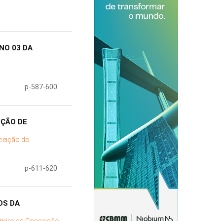
NO 03 DA
p-587-600
UÇÃO DE
ceição do
p-611-620
OS DA