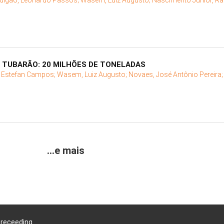
digão, Leonardo Passos;
Wasem, Luiz Augusto;
Nascimento Junior, R
 TUBARÃO: 20 MILHÕES DE TONELADAS
, Estefan Campos;
Wasem, Luiz Augusto;
Novaes, José Antônio Pereira
...e mais
Preceeding