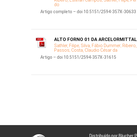
Ribeiro, Estefan Campos;
Sathler, Filipe;
Per
do
Artigo completo – doi 10.5151/2594-357X-30633
ALTO FORNO 01 DA ARCELORMITTAL
Sathler, Filipe;
Silva, Fábio Dummer;
Ribeiro
Passos;
Costa, Claudio César da
Artigo – doi 10.5151/2594-357X-31615
Distribuído por Blucher 