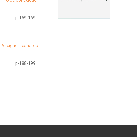
amiro da Conceição
p-159-169
;
Perdigão, Leonardo
p-188-199