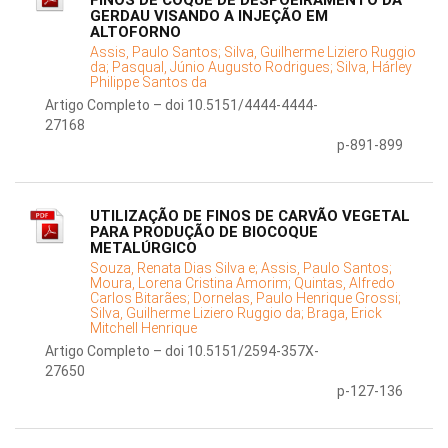
FINOS DE COQUE DE DESPOEIRAMENTO DA
GERDAU VISANDO A INJEÇÃO EM
ALTOFORNO
Assis, Paulo Santos;
Silva, Guilherme Liziero Ruggio
da;
Pasqual, Júnio Augusto Rodrigues;
Silva, Hárley
Philippe Santos da
Artigo Completo – doi 10.5151/4444-4444-
27168
p-891-899
UTILIZAÇÃO DE FINOS DE CARVÃO VEGETAL
PARA PRODUÇÃO DE BIOCOQUE
METALÚRGICO
Souza, Renata Dias Silva e;
Assis, Paulo Santos;
Moura, Lorena Cristina Amorim;
Quintas, Alfredo
Carlos Bitarães;
Dornelas, Paulo Henrique Grossi;
Silva, Guilherme Liziero Ruggio da;
Braga, Erick
Mitchell Henrique
Artigo Completo – doi 10.5151/2594-357X-
27650
p-127-136