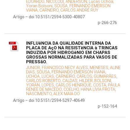
EDUARDO;
NICOLODI, ANDERSON;
Lucas Uchoa;
Yoran Bolsoni;
SOUSA, FERNANDO EMERSON
VIANA;
CARNEIRO, CARLOS ANDRÉ RUY
Artigo – doi 10.5151/2594-5300-40807
p-266-276
INFLUêNCIA DA QUALIDADE INTERNA DA
PLACA DE AçO NA RESISTêNCIA à TRINCAS
INDUZIDA POR HIDROGêNIO EM CHAPAS
GROSSAS NORMALIZADAS PARA VASOS DE
PRESSãO.
JUNIOR, FRANCISCO NECY ALVES;
MENESES, ALINE
DIAS;
SOUSA, FERNANDO EMERSON VIANA;
UCHOA, LUCAS;
CARNEIRO, CARLOS;
GUIMARÃES,
CARLOS ROBERTO;
CALDAS, HILDER;
BOLSONI,
YORAN;
LOPES, CARLOS HENRIQUE;
COSTA, PAULA
RENEE DE MACEDO;
COELHO, HANA LÍVIA FROTA;
NASCIMENTO, ALEX MAIA DO
Artigo – doi 10.5151/2594-5297-40649
p-152-164