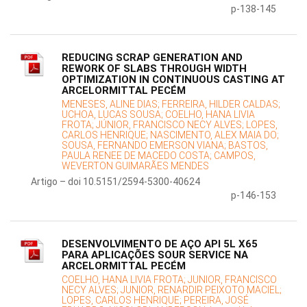
p-138-145
REDUCING SCRAP GENERATION AND
REWORK OF SLABS THROUGH WIDTH
OPTIMIZATION IN CONTINUOUS CASTING AT
ARCELORMITTAL PECÉM
MENESES, ALINE DIAS;
FERREIRA, HILDER CALDAS;
UCHOA, LUCAS SOUSA;
COELHO, HANA LIVIA
FROTA;
JÚNIOR, FRANCISCO NECY ALVES;
LOPES,
CARLOS HENRIQUE;
NASCIMENTO, ALEX MAIA DO;
SOUSA, FERNANDO EMERSON VIANA;
BASTOS,
PAULA RENEE DE MACEDO COSTA;
CAMPOS,
WEVERTON GUIMARÃES MENDES
Artigo – doi 10.5151/2594-5300-40624
p-146-153
DESENVOLVIMENTO DE AÇO API 5L X65
PARA APLICAÇÕES SOUR SERVICE NA
ARCELORMITTAL PECÉM
COELHO, HANA LIVIA FROTA;
JUNIOR, FRANCISCO
NECY ALVES;
JUNIOR, RENARDIR PEIXOTO MACIEL;
LOPES, CARLOS HENRIQUE;
PEREIRA, JOSÉ