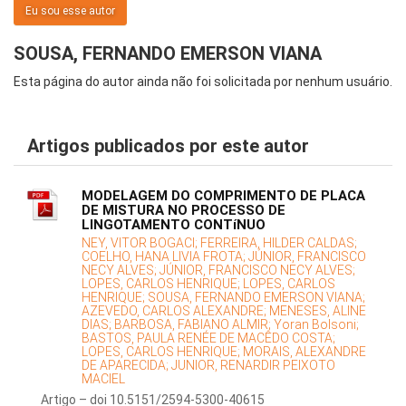
Eu sou esse autor
SOUSA, FERNANDO EMERSON VIANA
Esta página do autor ainda não foi solicitada por nenhum usuário.
Artigos publicados por este autor
MODELAGEM DO COMPRIMENTO DE PLACA
DE MISTURA NO PROCESSO DE
LINGOTAMENTO CONTíNUO
NEY, VITOR BOGACI;
FERREIRA, HILDER CALDAS;
COELHO, HANA LIVIA FROTA;
JÚNIOR, FRANCISCO
NECY ALVES;
JÚNIOR, FRANCISCO NECY ALVES;
LOPES, CARLOS HENRIQUE;
LOPES, CARLOS
HENRIQUE;
SOUSA, FERNANDO EMERSON VIANA;
AZEVEDO, CARLOS ALEXANDRE;
MENESES, ALINE
DIAS;
BARBOSA, FABIANO ALMIR;
Yoran Bolsoni;
BASTOS, PAULA RENÉE DE MACÊDO COSTA;
LOPES, CARLOS HENRIQUE;
MORAIS, ALEXANDRE
DE APARECIDA;
JUNIOR, RENARDIR PEIXOTO
MACIEL
Artigo – doi 10.5151/2594-5300-40615