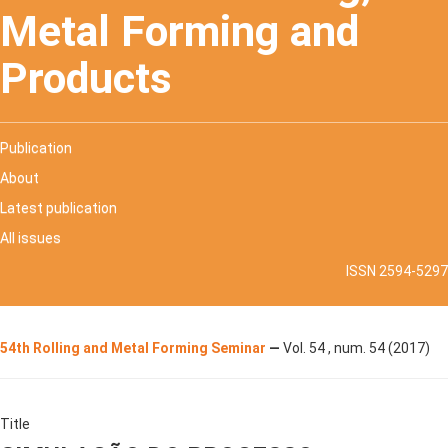
Metal Forming and
Products
Publication
About
Latest publication
All issues
ISSN 2594-5297
54th Rolling and Metal Forming Seminar
—
Vol. 54 , num. 54 (2017)
Title