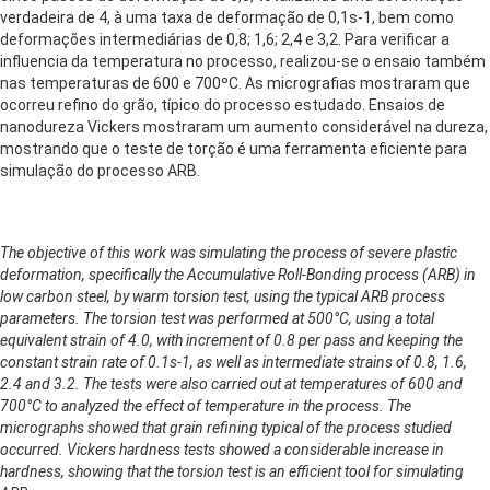
verdadeira de 4, à uma taxa de deformação de 0,1s-1, bem como
deformações intermediárias de 0,8; 1,6; 2,4 e 3,2. Para verificar a
influencia da temperatura no processo, realizou-se o ensaio também
nas temperaturas de 600 e 700ºC. As micrografias mostraram que
ocorreu refino do grão, típico do processo estudado. Ensaios de
nanodureza Vickers mostraram um aumento considerável na dureza,
mostrando que o teste de torção é uma ferramenta eficiente para
simulação do processo ARB.
The objective of this work was simulating the process of severe plastic
deformation, specifically the Accumulative Roll-Bonding process (ARB) in
low carbon steel, by warm torsion test, using the typical ARB process
parameters. The torsion test was performed at 500°C, using a total
equivalent strain of 4.0, with increment of 0.8 per pass and keeping the
constant strain rate of 0.1s-1, as well as intermediate strains of 0.8, 1.6,
2.4 and 3.2. The tests were also carried out at temperatures of 600 and
700°C to analyzed the effect of temperature in the process. The
micrographs showed that grain refining typical of the process studied
occurred. Vickers hardness tests showed a considerable increase in
hardness, showing that the torsion test is an efficient tool for simulating