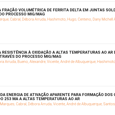
A FRAÇÃO VOLUMÉTRICA DE FERRITA DELTA EM JUNTAS SOL
 DO PROCESSO MIG/MAG
erque;
Cabral, Débora Arruda;
Hashimoto, Hugo;
Centeno, Dany Michell
A RESISTÊNCIA À OXIDAÇÃO A ALTAS TEMPERATURAS AO AR
ATRAVÉS DO PROCESSO MIG/MAG
ora Arruda;
Bueno, Alexandre;
Vicente, André de Albuquerque;
Hashimoto
O DA ENERGIA DE ATIVAÇÃO APARENTE PARA FORMAÇÃO DOS 
DO 253 MA A ALTAS TEMPERATURAS AO AR
 Marques;
Cabral, Débora Arruda;
Vicente, André de Albuquerque;
Santos,