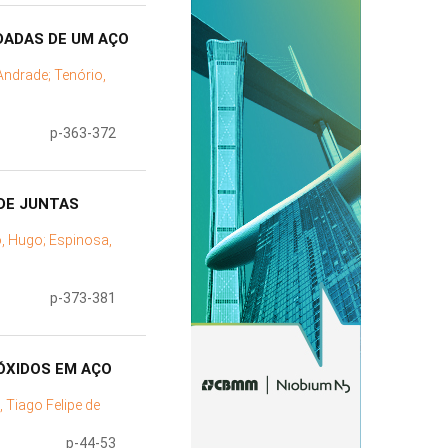
DADAS DE UM AÇO
 Andrade;
Tenório,
p-363-372
 DE JUNTAS
, Hugo;
Espinosa,
p-373-381
ÓXIDOS EM AÇO
 Tiago Felipe de
p-44-53