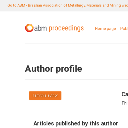
← Go to ABM - Brazilian Association of Metallurgy, Materials and Mining we
Home page
Pub
Author profile
Ca
I am this author
Thi
Articles published by this author