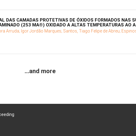
L DAS CAMADAS PROTETIVAS DE ÓXIDOS FORMADOS NAS SU
LAMINADO (253 MA®) OXIDADO A ALTAS TEMPERATURAS AO 
ora Arruda;
Igor Jordão Marques;
Santos, Tiago Felipe de Abreu;
Espinos
...and more
ceeding