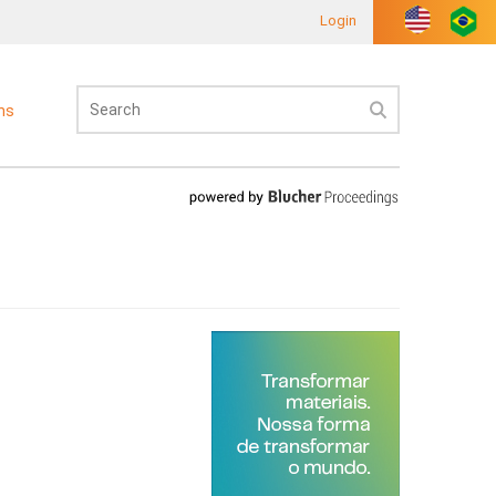
Login
ons