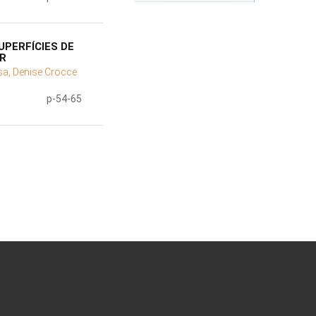
PERFÍCIES DE
AR
a, Denise Crocce
p-54-65